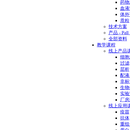
药物
血液
体外
质粒
技术方案
产品 - Pall 
全部资料
教学课程
线上产品
细胞
过滤
层析
配液
非标
生物
实验
厂房
线上应用
疫苗
抗体
重组