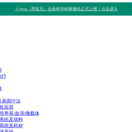
Cytiva（思拓凡）生命科学科研微站正式上线！点击进入
用
治疗
滤
及基因疗法
反应器
培养基/血清/微载体
系统及填料
系统及耗材
液系统