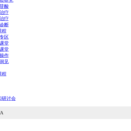
质研究
苷酸
治疗
治疗
诊断
课程
专区
课堂
课堂
操作
洞见
课程
和研讨会
VA