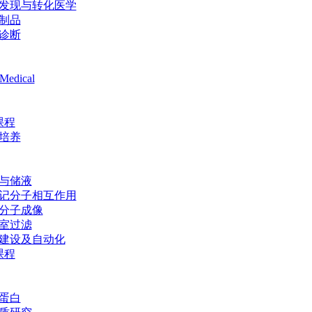
发现与转化医学
制品
诊断
Medical
课程
培养
与储液
记分子相互作用
分子成像
室过滤
建设及自动化
课程
蛋白