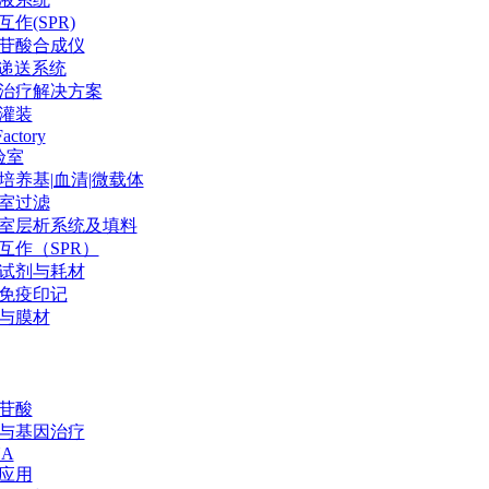
作(SPR)
苷酸合成仪
P递送系统
治疗解决方案
灌装
Factory
验室
培养基|血清|微载体
室过滤
室层析系统及填料
互作（SPR）
试剂与耗材
免疫印记
与膜材
苷酸
与基因治疗
NA
应用