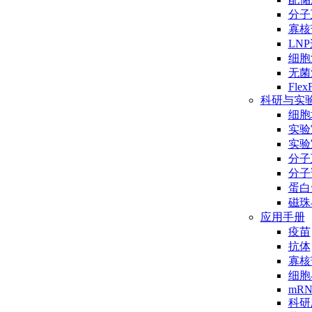
分子互
寡核
LN
细胞
无菌
Flex
科研与实
细胞
实验
实验
分子
分子
蛋白
磁珠
应用手册
疫苗
抗体
寡核
细胞
mR
科研