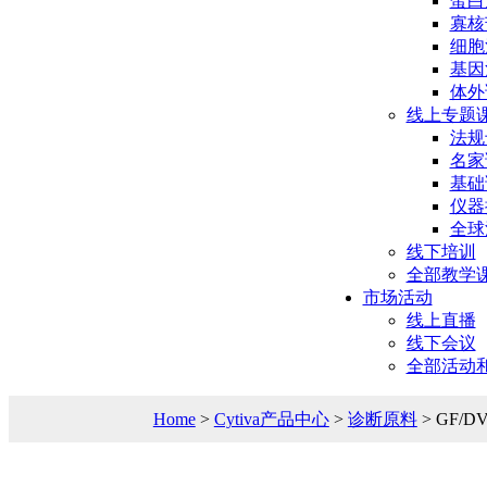
蛋白
寡核
细胞
基因
体外
线上专题
法规
名家
基础
仪器
全球
线下培训
全部教学
市场活动
线上直播
线下会议
全部活动
Home
>
Cytiva产品中心
>
诊断原料
> GF/D