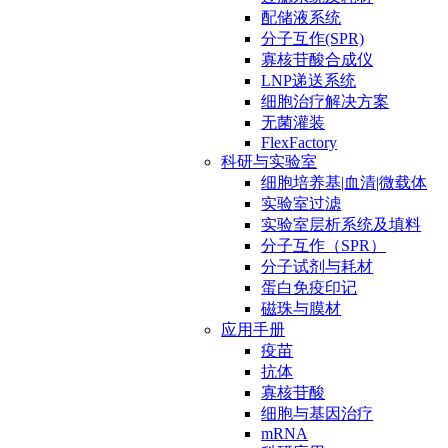
配储液系统
分子互作(SPR)
寡核苷酸合成仪
LNP递送系统
细胞治疗解决方案
无菌灌装
FlexFactory
科研与实验室
细胞培养基|血清|微载体
实验室过滤
实验室层析系统及填料
分子互作（SPR）
分子试剂与耗材
蛋白免疫印记
磁珠与膜材
应用手册
疫苗
抗体
寡核苷酸
细胞与基因治疗
mRNA