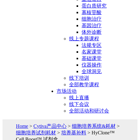
蛋白质研究
寡核苷酸
细胞治疗
基因治疗
体外诊断
线上专题课程
法规专区
名家课堂
基础课堂
仪器操作
全球洞见
线下培训
全部教学课程
市场活动
线上直播
线下会议
全部活动和研讨会
Home
>
Cytiva产品中心
>
细胞培养系统&耗材
>
细胞培养试剂耗材
>
培养基补料
> HyClone™
Cell Boost™ 试剂盒