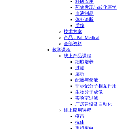
科研应用
药物发现与转化医学
血液制品
体外诊断
质粒
技术方案
产品 - Pall Medical
全部资料
教学课程
线上产品课程
细胞培养
过滤
层析
配液与储液
非标记分子相互作用
生物分子成像
实验室过滤
厂房建设及自动化
线上应用课程
疫苗
抗体
重组蛋白