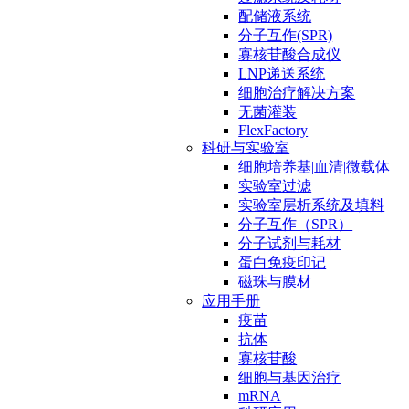
配储液系统
分子互作(SPR)
寡核苷酸合成仪
LNP递送系统
细胞治疗解决方案
无菌灌装
FlexFactory
科研与实验室
细胞培养基|血清|微载体
实验室过滤
实验室层析系统及填料
分子互作（SPR）
分子试剂与耗材
蛋白免疫印记
磁珠与膜材
应用手册
疫苗
抗体
寡核苷酸
细胞与基因治疗
mRNA