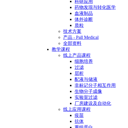
科研应用
药物发现与转化医学
血液制品
体外诊断
质粒
技术方案
产品 - Pall Medical
全部资料
教学课程
线上产品课程
细胞培养
过滤
层析
配液与储液
非标记分子相互作用
生物分子成像
实验室过滤
厂房建设及自动化
线上应用课程
疫苗
抗体
重组蛋白