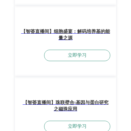
【智荟直播间】细胞盛宴：解码培养基的能
量之源
立即学习
【智荟直播间】珠联壁合:基因与蛋白研究
之磁珠应用
立即学习