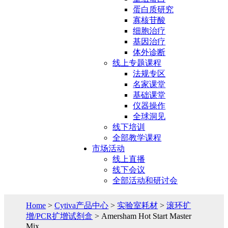
蛋白质研究
寡核苷酸
细胞治疗
基因治疗
体外诊断
线上专题课程
法规专区
名家课堂
基础课堂
仪器操作
全球洞见
线下培训
全部教学课程
市场活动
线上直播
线下会议
全部活动和研讨会
Home
>
Cytiva产品中心
>
实验室耗材
>
滚环扩
增/PCR扩增试剂盒
> Amersham Hot Start Master
Mix