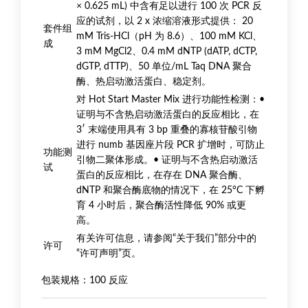
× 0.625 mL) 中含有足以进行 100 次 PCR 反
应的试剂，以 2 x 浓缩溶液形式提供： 20
套件组
mM Tris-HCl（pH 为 8.6）、100 mM KCl、
成
3 mM MgCl2、0.4 mM dNTP (dATP, dCTP,
dGTP, dTTP)、50 单位/mL Taq DNA 聚合
酶、热启动激活蛋白、稳定剂。
对 Hot Start Master Mix 进行功能性检测：•
证明与不含热启动激活蛋白的反应相比，在
3′ 末端使用具有 3 bp 重叠的寡核苷酸引物
进行 numb 基因座片段 PCR 扩增时，可防止
功能测
引物二聚体形成。• 证明与不含热启动激活
试
蛋白的反应相比，在存在 DNA 聚合酶、
dNTP 和聚合酶底物的情况下，在 25°C 下孵
育 4 小时后，聚合酶活性降低 90% 或更
高。
有关许可信息，请参阅“关于我们”部分中的
许可
“许可声明”页。
包装规格：100 反应