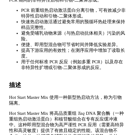
PCR 期间的非特异性启动和引物-二聚体形成。
PCR 前重组热启动激活蛋白分离引物，可有效减少非
特异性启动和引物-二聚体形成。
快速热启动激活通过避免常用的预循环热处理来保持
样品完整性。
避免受哺乳动物来源（与热启动抗体相关）污染的风
险。
便捷、即用型混合物可节省时间并降低实验差异。
提高下游应用的有效性；在测序应用中增加了读取长
度。
用于任何标准 PCR 反应（例如多重 PCR）以及存在
非特异性扩增或引物-二聚体形成的反应。
描述
Hot Start Master Mix 使用一种新型热启动方法，称为引物
隔离。
Hot Start Master Mix 将高品质重组
Taq
DNA 聚合酶（一种
重组热启动激活蛋白）和核苷酸组合在专有反应缓冲液
中。这种即用型混合物为高严谨性 PCR 应用（需要高特异
性和高灵敏度）提供了有效且稳定的性能。该混合物不