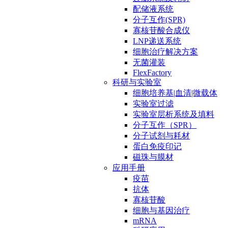
配储液系统
分子互作(SPR)
寡核苷酸合成仪
LNP递送系统
细胞治疗解决方案
无菌灌装
FlexFactory
科研与实验室
细胞培养基|血清|微载体
实验室过滤
实验室层析系统及填料
分子互作（SPR）
分子试剂与耗材
蛋白免疫印记
磁珠与膜材
应用手册
疫苗
抗体
寡核苷酸
细胞与基因治疗
mRNA