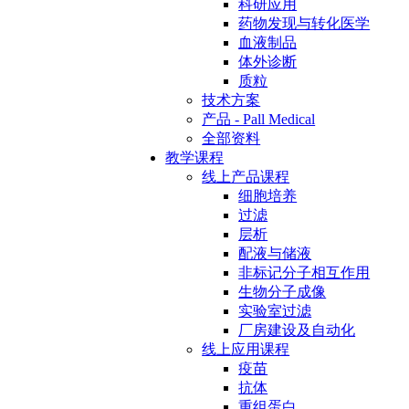
科研应用
药物发现与转化医学
血液制品
体外诊断
质粒
技术方案
产品 - Pall Medical
全部资料
教学课程
线上产品课程
细胞培养
过滤
层析
配液与储液
非标记分子相互作用
生物分子成像
实验室过滤
厂房建设及自动化
线上应用课程
疫苗
抗体
重组蛋白