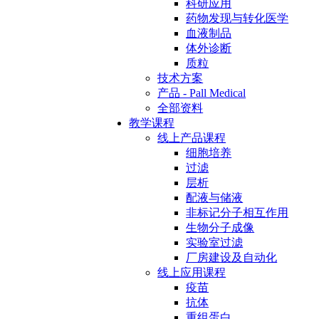
科研应用
药物发现与转化医学
血液制品
体外诊断
质粒
技术方案
产品 - Pall Medical
全部资料
教学课程
线上产品课程
细胞培养
过滤
层析
配液与储液
非标记分子相互作用
生物分子成像
实验室过滤
厂房建设及自动化
线上应用课程
疫苗
抗体
重组蛋白