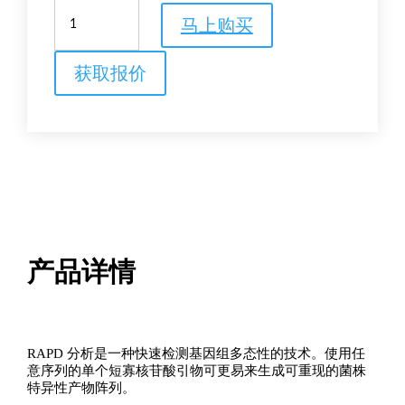
Amersham
马上购买
即
用
型
获取报价
RAPD
分
析
型
磁
珠
数
量
产品详情
RAPD 分析是一种快速检测基因组多态性的技术。使用任
意序列的单个短寡核苷酸引物可更易来生成可重现的菌株
特异性产物阵列。