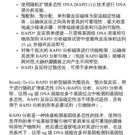
使用随机扩增多态性 DNA [RAPD (1)] 技术进行 DNA
谱分析实验。
预配制、预分配、单剂量反应磁珠为室温稳定性磁
珠，以确保反应之间具有更高的可重现性，最大程度
地减少移液步骤，并降低移液误差和污染的可能性。
RAPD* 反应简单便捷—只需将基因组 DNA 溶液和引
物添加到 RAPD 分析磁珠试管中使最终反应体积达到
25 μL 并循环反应即可。
对每个批次的 RAPD 分析磁珠进行功能检测，以确保
其使用 RAPD 分析引物 2（包括 RAPD 磁珠）能够在
两对照
大肠杆菌
菌株之间产生不同带型。
RAPD 反应经过预优化，可用于多种生物体。
Ready-To-Go RAPD 分析型磁珠为预混合、预分装反应，用
于进行随机扩增多态性 DNA (RAPD) 分析。RAPD 分析表
明，仅用 ng 级 DNA 就能在多个基因位点中检测到基因组
多态性。RAPD 反应以室温稳定性冻干球形式提供，含有
用于 RAPD 分析的所有必要试剂（引物除外）。
RAPD 分析是一种快速检测基因组多态性的技术。使用任
意序列的单个短寡核苷酸引物可更易来生成可重现的菌株
特异性产物阵列，然后通过凝胶电泳对其进行分析。在这
些条件下，仅用 ng 级 DNA 就能在多对基因检测到基因组