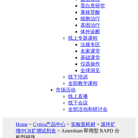
蛋白质研究
寡核苷酸
细胞治疗
基因治疗
体外诊断
线上专题课程
法规专区
名家课堂
基础课堂
仪器操作
全球洞见
线下培训
全部教学课程
市场活动
线上直播
线下会议
全部活动和研讨会
Home
>
Cytiva产品中心
>
实验室耗材
>
滚环扩
增/PCR扩增试剂盒
> Amersham 即用型 RAPD 分
析型磁珠