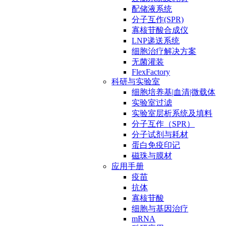
配储液系统
分子互作(SPR)
寡核苷酸合成仪
LNP递送系统
细胞治疗解决方案
无菌灌装
FlexFactory
科研与实验室
细胞培养基|血清|微载体
实验室过滤
实验室层析系统及填料
分子互作（SPR）
分子试剂与耗材
蛋白免疫印记
磁珠与膜材
应用手册
疫苗
抗体
寡核苷酸
细胞与基因治疗
mRNA