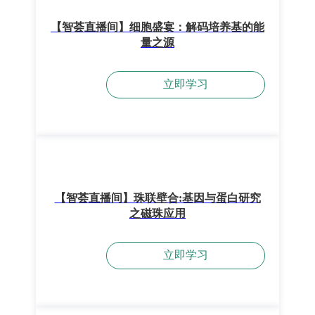
【智荟直播间】细胞盛宴：解码培养基的能
量之源
立即学习
【智荟直播间】珠联壁合:基因与蛋白研究
之磁珠应用
立即学习