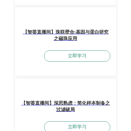
【智荟直播间】珠联壁合:基因与蛋白研究
之磁珠应用
立即学习
【智荟直播间】深思熟虑：简化样本制备之
过滤破局
立即学习