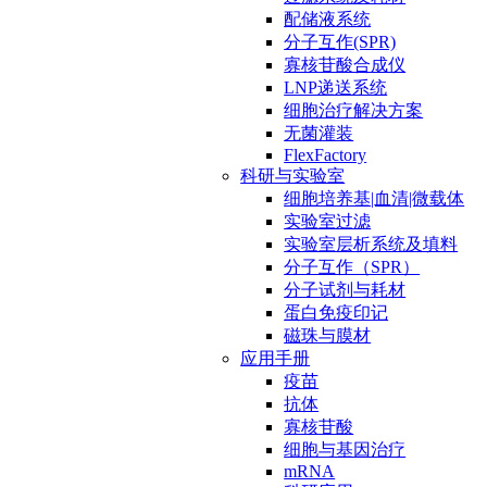
配储液系统
分子互作(SPR)
寡核苷酸合成仪
LNP递送系统
细胞治疗解决方案
无菌灌装
FlexFactory
科研与实验室
细胞培养基|血清|微载体
实验室过滤
实验室层析系统及填料
分子互作（SPR）
分子试剂与耗材
蛋白免疫印记
磁珠与膜材
应用手册
疫苗
抗体
寡核苷酸
细胞与基因治疗
mRNA