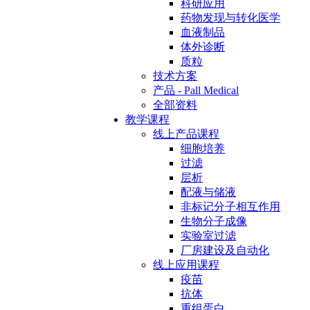
科研应用
药物发现与转化医学
血液制品
体外诊断
质粒
技术方案
产品 - Pall Medical
全部资料
教学课程
线上产品课程
细胞培养
过滤
层析
配液与储液
非标记分子相互作用
生物分子成像
实验室过滤
厂房建设及自动化
线上应用课程
疫苗
抗体
重组蛋白