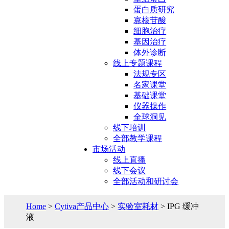
蛋白质研究
寡核苷酸
细胞治疗
基因治疗
体外诊断
线上专题课程
法规专区
名家课堂
基础课堂
仪器操作
全球洞见
线下培训
全部教学课程
市场活动
线上直播
线下会议
全部活动和研讨会
Home
>
Cytiva产品中心
>
实验室耗材
> IPG 缓冲
液