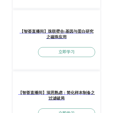
【智荟直播间】珠联壁合:基因与蛋白研究
之磁珠应用
立即学习
【智荟直播间】深思熟虑：简化样本制备之
过滤破局