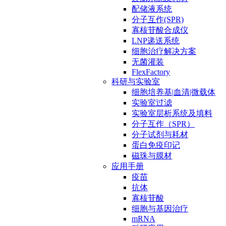
配储液系统
分子互作(SPR)
寡核苷酸合成仪
LNP递送系统
细胞治疗解决方案
无菌灌装
FlexFactory
科研与实验室
细胞培养基|血清|微载体
实验室过滤
实验室层析系统及填料
分子互作（SPR）
分子试剂与耗材
蛋白免疫印记
磁珠与膜材
应用手册
疫苗
抗体
寡核苷酸
细胞与基因治疗
mRNA