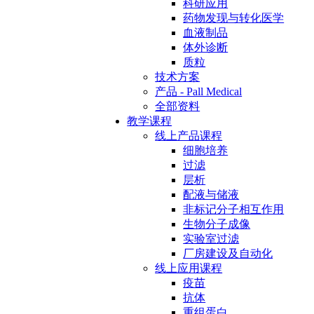
科研应用
药物发现与转化医学
血液制品
体外诊断
质粒
技术方案
产品 - Pall Medical
全部资料
教学课程
线上产品课程
细胞培养
过滤
层析
配液与储液
非标记分子相互作用
生物分子成像
实验室过滤
厂房建设及自动化
线上应用课程
疫苗
抗体
重组蛋白