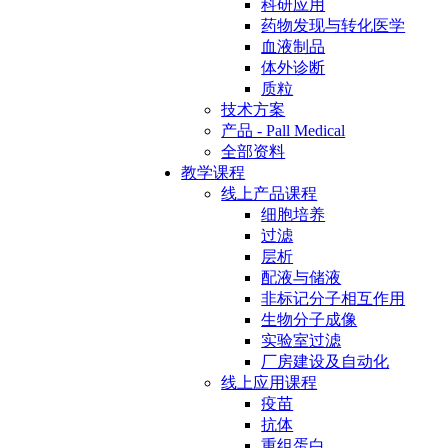
科研应用
药物发现与转化医学
血液制品
体外诊断
质粒
技术方案
产品 - Pall Medical
全部资料
教学课程
线上产品课程
细胞培养
过滤
层析
配液与储液
非标记分子相互作用
生物分子成像
实验室过滤
厂房建设及自动化
线上应用课程
疫苗
抗体
重组蛋白