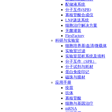
配储液系统
分子互作(SPR)
寡核苷酸合成仪
LNP递送系统
细胞治疗解决方案
无菌灌装
FlexFactory
科研与实验室
细胞培养基|血清|微载体
实验室过滤
实验室层析系统及填料
分子互作（SPR）
分子试剂与耗材
蛋白免疫印记
磁珠与膜材
应用手册
疫苗
抗体
寡核苷酸
细胞与基因治疗
mRNA