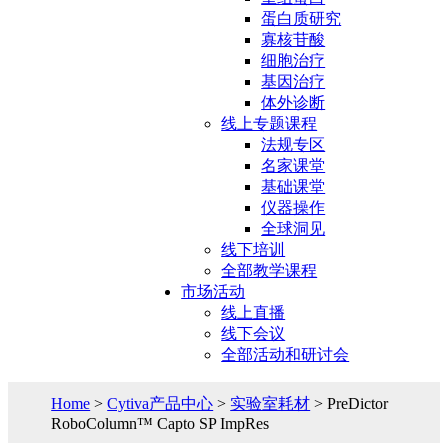
蛋白质研究
寡核苷酸
细胞治疗
基因治疗
体外诊断
线上专题课程
法规专区
名家课堂
基础课堂
仪器操作
全球洞见
线下培训
全部教学课程
市场活动
线上直播
线下会议
全部活动和研讨会
Home
>
Cytiva产品中心
>
实验室耗材
> PreDictor
RoboColumn™ Capto SP ImpRes