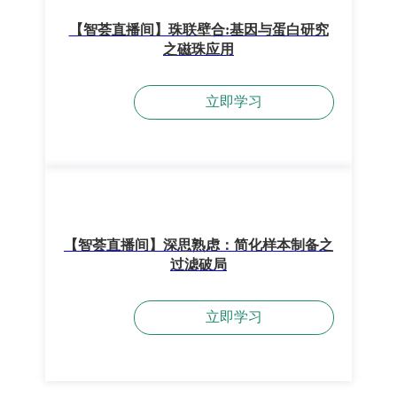
【智荟直播间】珠联壁合:基因与蛋白研究
之磁珠应用
立即学习
【智荟直播间】深思熟虑：简化样本制备之
过滤破局
立即学习