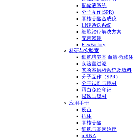
配储液系统
分子互作(SPR)
寡核苷酸合成仪
LNP递送系统
细胞治疗解决方案
无菌灌装
FlexFactory
科研与实验室
细胞培养基|血清|微载体
实验室过滤
实验室层析系统及填料
分子互作（SPR）
分子试剂与耗材
蛋白免疫印记
磁珠与膜材
应用手册
疫苗
抗体
寡核苷酸
细胞与基因治疗
mRNA