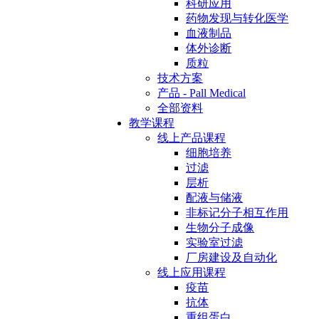
科研应用
药物发现与转化医学
血液制品
体外诊断
质粒
技术方案
产品 - Pall Medical
全部资料
教学课程
线上产品课程
细胞培养
过滤
层析
配液与储液
非标记分子相互作用
生物分子成像
实验室过滤
厂房建设及自动化
线上应用课程
疫苗
抗体
重组蛋白