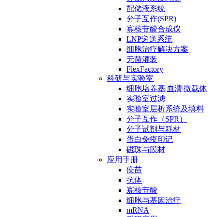
配储液系统
分子互作(SPR)
寡核苷酸合成仪
LNP递送系统
细胞治疗解决方案
无菌灌装
FlexFactory
科研与实验室
细胞培养基|血清|微载体
实验室过滤
实验室层析系统及填料
分子互作（SPR）
分子试剂与耗材
蛋白免疫印记
磁珠与膜材
应用手册
疫苗
抗体
寡核苷酸
细胞与基因治疗
mRNA