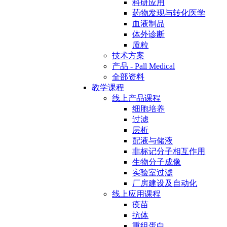
科研应用
药物发现与转化医学
血液制品
体外诊断
质粒
技术方案
产品 - Pall Medical
全部资料
教学课程
线上产品课程
细胞培养
过滤
层析
配液与储液
非标记分子相互作用
生物分子成像
实验室过滤
厂房建设及自动化
线上应用课程
疫苗
抗体
重组蛋白