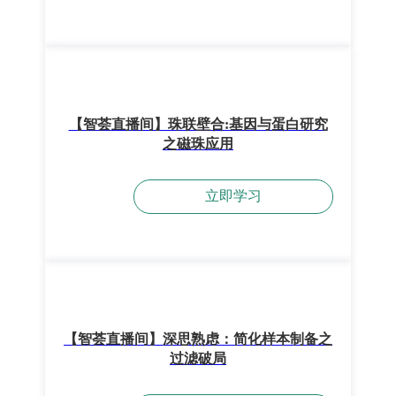
【智荟直播间】珠联壁合:基因与蛋白研究
之磁珠应用
立即学习
【智荟直播间】深思熟虑：简化样本制备之
过滤破局