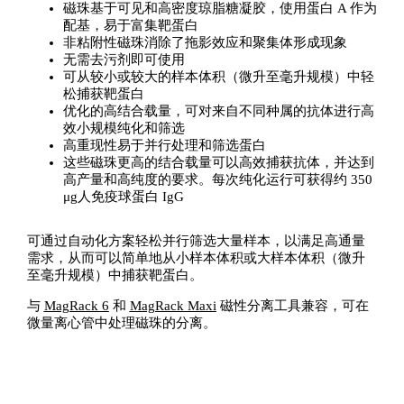
磁珠基于可见和高密度琼脂糖凝胶，使用蛋白 A 作为
配基，易于富集靶蛋白
非粘附性磁珠消除了拖影效应和聚集体形成现象
无需去污剂即可使用
可从较小或较大的样本体积（微升至毫升规模）中轻
松捕获靶蛋白
优化的高结合载量，可对来自不同种属的抗体进行高
效小规模纯化和筛选
高重现性易于并行处理和筛选蛋白
这些磁珠更高的结合载量可以高效捕获抗体，并达到
高产量和高纯度的要求。每次纯化运行可获得约 350
μg人免疫球蛋白 IgG
可通过自动化方案轻松并行筛选大量样本，以满足高通量
需求，从而可以简单地从小样本体积或大样本体积（微升
至毫升规模）中捕获靶蛋白。
与
MagRack 6
和
MagRack Maxi
磁性分离工具兼容，可在
微量离心管中处理磁珠的分离。