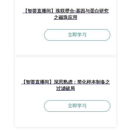
【智荟直播间】珠联壁合:基因与蛋白研究
之磁珠应用
立即学习
【智荟直播间】深思熟虑：简化样本制备之
过滤破局
立即学习