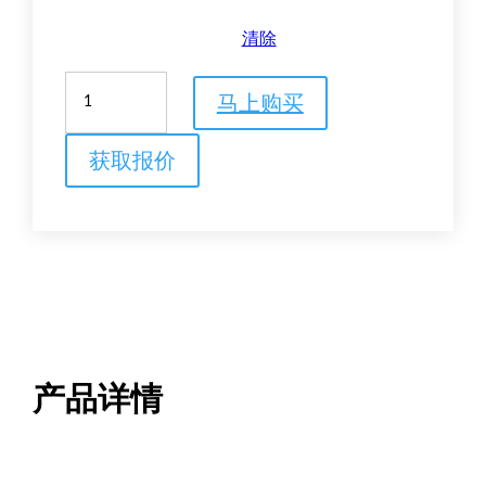
清除
Superdex
马上购买
200
Increase
小
获取报价
规
模
SEC
层
析
柱
数
量
产品详情