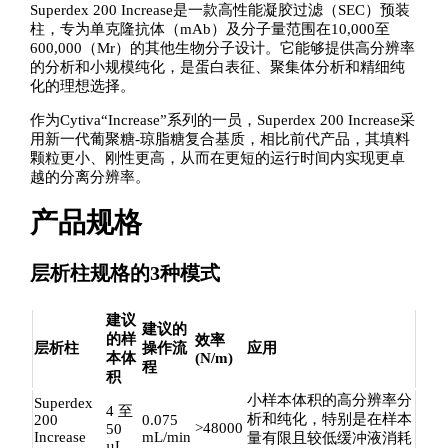
Superdex 200 Increase是一款高性能凝胶过滤（SEC）预装
柱，专为单克隆抗体（mAb）及分子量范围在10,000至
600,000（Mr）的其他生物分子设计。它能够提供高分辨率
的分析和小规模纯化，是蛋白表征、聚集体分析和精细纯
化的理想选择。
作为Cytiva“Increase”系列的一员，Superdex 200 Increase采
用新一代葡聚糖-琼脂糖复合基质，相比前代产品，其填料
颗粒更小、刚性更高，从而在更短的运行时间内实现更卓
越的分离分辨率。
产品规格
层析柱规格的3种模式
建议
建议的
的样
效率
层析柱
操作流
应用
本体
(N/m)
程
积
小样本体积的高分辨率分
Superdex
4 至
析和纯化，特别是在样本
200
0.075
>48000
50
Increase
mL/min
量有限且较低缓冲液消耗
µL