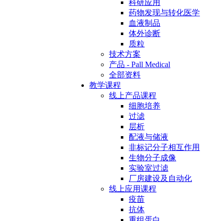
科研应用
药物发现与转化医学
血液制品
体外诊断
质粒
技术方案
产品 - Pall Medical
全部资料
教学课程
线上产品课程
细胞培养
过滤
层析
配液与储液
非标记分子相互作用
生物分子成像
实验室过滤
厂房建设及自动化
线上应用课程
疫苗
抗体
重组蛋白