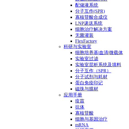
配储液系统
分子互作(SPR)
寡核苷酸合成仪
LNP递送系统
细胞治疗解决方案
无菌灌装
FlexFactory
科研与实验室
细胞培养基|血清|微载体
实验室过滤
实验室层析系统及填料
分子互作（SPR）
分子试剂与耗材
蛋白免疫印记
磁珠与膜材
应用手册
疫苗
抗体
寡核苷酸
细胞与基因治疗
mRNA