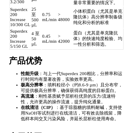
3.2/300
量非常重要的情况下。
25
Superdex
小体积蛋白（尤其是单克
200
至
0.75
>
隆抗体）高分辨率制备级
Increase
mL/min
48000
500
纯化和分析的标准
10/300 GL
µL
Superdex
蛋白（尤其是单克隆抗
4 至
200
0.45
>
体）的快速纯度检验、均
50
Increase
mL/min
42000
µL
一性分析和筛选。
5/150 GL
产品优势
性能升级
：与上一代Superdex 200相比，分辨率和运
行时间均有显著改善，实验效率更高。
极高分辨率
：填料粒径小（约8.6-9 µm）且分布窄，
可提供极高分辨率，确保获得高纯度的目标蛋白。
高流速
：刚性基质赋予层析柱优异的压力/流速特
性，允许更高的操作流速，提升纯化通量。
在线清洁（CIP）
：基于琼脂糖的填料耐碱，支持使
用NaOH等试剂进行在线清洁，可有效去除残留，降
低样本间交叉污染风险，并延长层析柱使用寿命。