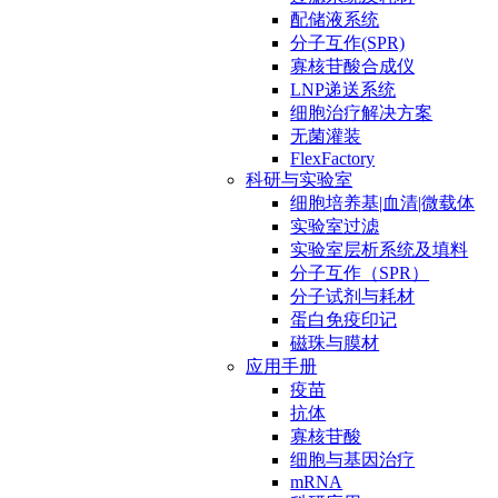
配储液系统
分子互作(SPR)
寡核苷酸合成仪
LNP递送系统
细胞治疗解决方案
无菌灌装
FlexFactory
科研与实验室
细胞培养基|血清|微载体
实验室过滤
实验室层析系统及填料
分子互作（SPR）
分子试剂与耗材
蛋白免疫印记
磁珠与膜材
应用手册
疫苗
抗体
寡核苷酸
细胞与基因治疗
mRNA