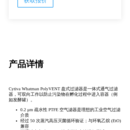
获取报价
式
通
气
过
滤
器
数
量
产品详情
Cytiva Whatman PolyVENT 盘式过滤器是一体式通气过滤
器，可双向工作以防止污染物在孵化过程中进入容器（例
如发酵罐）。
0.2 μm 疏水性 PTFE 空气滤器是理想的工业空气过滤
介质
经过 50 次蒸汽高压灭菌循环验证；与环氧乙烷 (EtO)
兼容