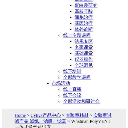
蛋白质研究
寡核苷酸
细胞治疗
基因治疗
体外诊断
线上专题课程
法规专区
名家课堂
基础课堂
仪器操作
全球洞见
线下培训
全部教学课程
市场活动
线上直播
线下会议
全部活动和研讨会
Home
>
Cytiva产品中心
>
实验室耗材
>
实验室过
滤产品-滤纸、滤膜、滤器
> Whatman PolyVENT
一体式通气过滤器