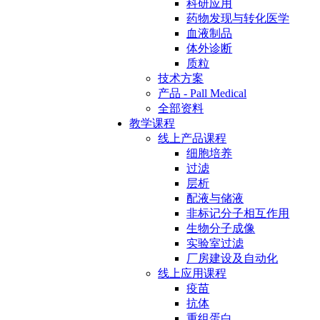
科研应用
药物发现与转化医学
血液制品
体外诊断
质粒
技术方案
产品 - Pall Medical
全部资料
教学课程
线上产品课程
细胞培养
过滤
层析
配液与储液
非标记分子相互作用
生物分子成像
实验室过滤
厂房建设及自动化
线上应用课程
疫苗
抗体
重组蛋白