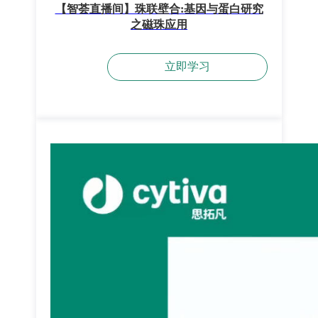
【智荟直播间】珠联壁合:基因与蛋白研究
之磁珠应用
立即学习