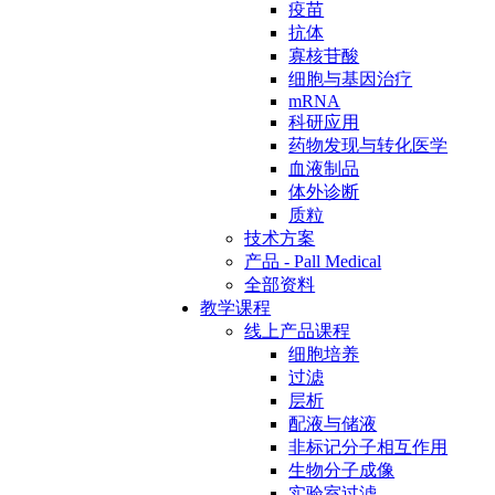
疫苗
抗体
寡核苷酸
细胞与基因治疗
mRNA
科研应用
药物发现与转化医学
血液制品
体外诊断
质粒
技术方案
产品 - Pall Medical
全部资料
教学课程
线上产品课程
细胞培养
过滤
层析
配液与储液
非标记分子相互作用
生物分子成像
实验室过滤