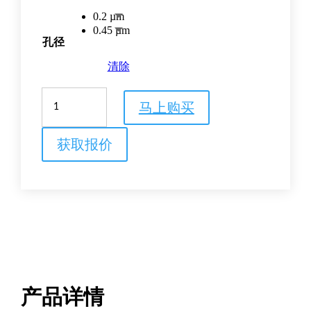
0.2 µm
0.45 µm
孔径
清除
Whatman™
马上购买
Uniflo™
sterile
PVDF
获取报价
syringe
filters
数
量
产品详情