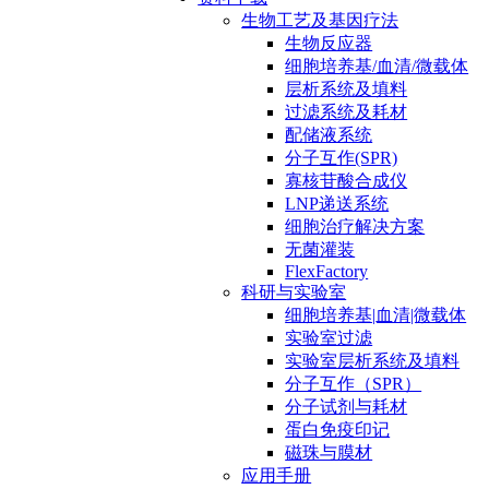
生物工艺及基因疗法
生物反应器
细胞培养基/血清/微载体
层析系统及填料
过滤系统及耗材
配储液系统
分子互作(SPR)
寡核苷酸合成仪
LNP递送系统
细胞治疗解决方案
无菌灌装
FlexFactory
科研与实验室
细胞培养基|血清|微载体
实验室过滤
实验室层析系统及填料
分子互作（SPR）
分子试剂与耗材
蛋白免疫印记
磁珠与膜材
应用手册