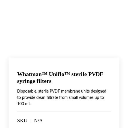
Whatman™ Uniflo™ sterile PVDF
syringe filters
Disposable, sterile PVDF membrane units designed
to provide clean filtrate from small volumes up to
100 mL.
SKU：
N/A