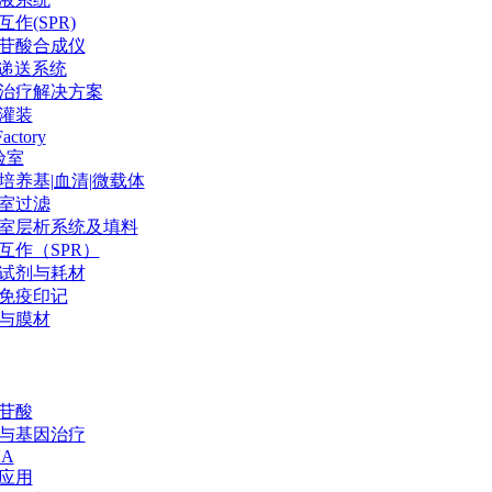
作(SPR)
苷酸合成仪
P递送系统
治疗解决方案
灌装
Factory
验室
培养基|血清|微载体
室过滤
室层析系统及填料
互作（SPR）
试剂与耗材
免疫印记
与膜材
苷酸
与基因治疗
NA
应用