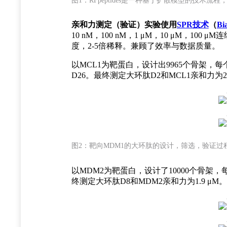
图1：RFpeptides是一种基于扩散模型的技术
亲和力测定（验证）实验使用
SPR技术
（
Bi
10 nM，100 nM，1 μM，10 μM，
度，2-5倍稀释。兼顾了效率与数据质量。
以MCL1为靶蛋白，设计出9965个骨架，
D26。最终测定大环肽D2和MCL1亲和力为2
图2：靶向MDM1的大环肽的设计，筛选，验证过
以MDM2为靶蛋白，设计了10000个骨架
终测定大环肽D8和MDM2亲和力为1.9 μM。