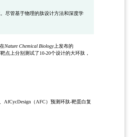
式。尽管基于物理的肽设计方法和深度学
室在
Nature Chemical Biology
上发布的
点上分别测试了10-20个设计的大环肽，
）、AfCycDesign（AFC）预测环肽-靶蛋白复