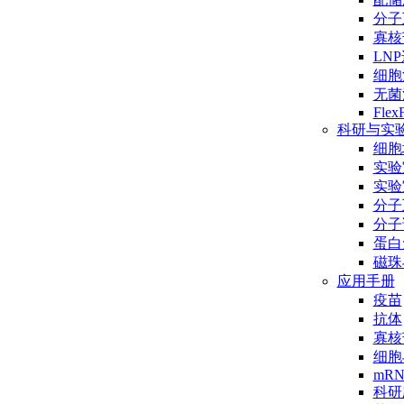
分子互
寡核
LN
细胞
无菌
Flex
科研与实
细胞
实验
实验
分子
分子
蛋白
磁珠
应用手册
疫苗
抗体
寡核
细胞
mR
科研