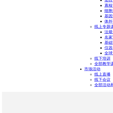
蛋白
寡核
细胞
基因
体外
线上专题
法规
名家
基础
仪器
全球
线下培训
全部教学
市场活动
线上直播
线下会议
全部活动