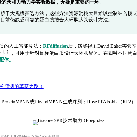
量的亲和力动力学实验数据，无疑是重要的一环。
依赖于大规模筛选方法，这些方法资源消耗大且难以控制结合模
但目前仍缺乏可靠的蛋白质结合大环肽从头设计方法。
质的人工智能算法：
RFdiffusion
后，诺奖得主David Baker实验
【1】
程
，可用于针对目标蛋白质设计大环肽配体。在四种不同蛋白靶
配体。
结构预测的革新之路！
oteinMPNN或LigandMPNN生成序列；RoseTTAFold2（RF2