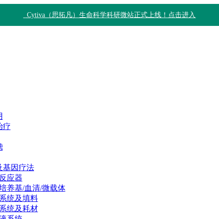
Cytiva（思拓凡）生命科学科研微站正式上线！点击进入
用
治疗
滤
及基因疗法
反应器
培养基/血清/微载体
系统及填料
系统及耗材
液系统