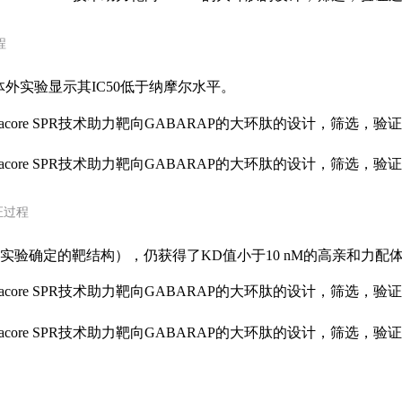
程
，体外实验显示其IC50低于纳摩尔水平。
证过程
实验确定的靶结构），仍获得了KD值小于10 nM的高亲和力配