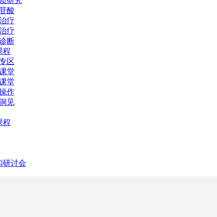
质研究
苷酸
治疗
治疗
诊断
课程
专区
课堂
课堂
操作
洞见
课程
和研讨会