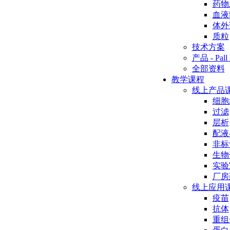
药物
血液
体外
质粒
技术方案
产品 - Pall 
全部资料
教学课程
线上产品
细胞
过滤
层析
配液
非标
生物
实验
厂房
线上应用
疫苗
抗体
重组