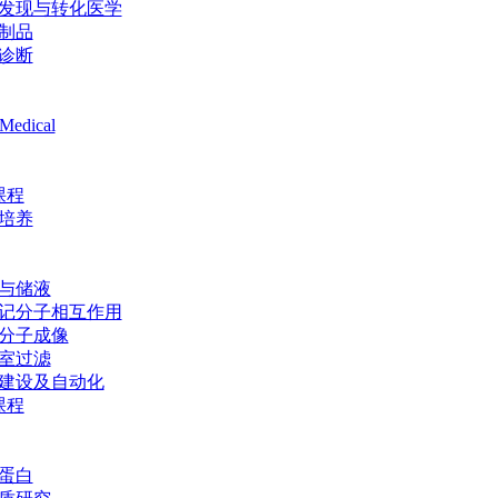
发现与转化医学
制品
诊断
Medical
课程
培养
与储液
记分子相互作用
分子成像
室过滤
建设及自动化
课程
蛋白