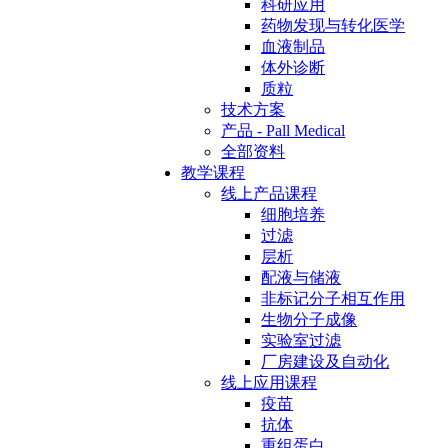
科研应用
药物发现与转化医学
血液制品
体外诊断
质粒
技术方案
产品 - Pall Medical
全部资料
教学课程
线上产品课程
细胞培养
过滤
层析
配液与储液
非标记分子相互作用
生物分子成像
实验室过滤
厂房建设及自动化
线上应用课程
疫苗
抗体
重组蛋白