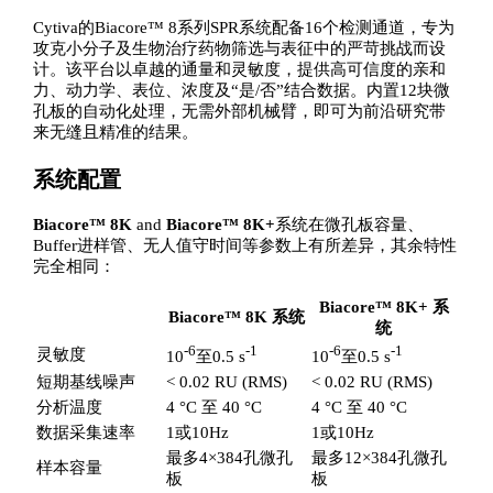
Cytiva的Biacore™ 8系列SPR系统配备16个检测通道，专为
攻克小分子及生物治疗药物筛选与表征中的严苛挑战而设
计。该平台以卓越的通量和灵敏度，提供高可信度的亲和
力、动力学、表位、浓度及“是/否”结合数据。内置12块微
孔板的自动化处理，无需外部机械臂，即可为前沿研究带
来无缝且精准的结果。
系统配置
Biacore™ 8K
and
Biacore™ 8K+
系统在微孔板容量、
Buffer进样管、无人值守时间等参数上有所差异，其余特性
完全相同：
Biacore™ 8K+ 系
Biacore™ 8K 系统
统
-6
-1
-6
-1
灵敏度
10
至0.5 s
10
至0.5 s
短期基线噪声
< 0.02 RU (RMS)
< 0.02 RU (RMS)
分析温度
4 °C 至 40 °C
4 °C 至 40 °C
数据采集速率
1或10Hz
1或10Hz
最多4×384孔微孔
最多12×384孔微孔
样本容量
板
板