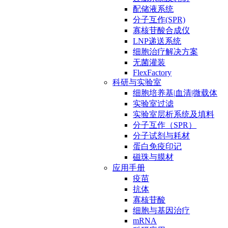
配储液系统
分子互作(SPR)
寡核苷酸合成仪
LNP递送系统
细胞治疗解决方案
无菌灌装
FlexFactory
科研与实验室
细胞培养基|血清|微载体
实验室过滤
实验室层析系统及填料
分子互作（SPR）
分子试剂与耗材
蛋白免疫印记
磁珠与膜材
应用手册
疫苗
抗体
寡核苷酸
细胞与基因治疗
mRNA