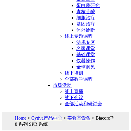
蛋白质研究
寡核苷酸
细胞治疗
基因治疗
体外诊断
线上专题课程
法规专区
名家课堂
基础课堂
仪器操作
全球洞见
线下培训
全部教学课程
市场活动
线上直播
线下会议
全部活动和研讨会
Home
>
Cytiva产品中心
>
实验室设备
> Biacore™
8 系列 SPR 系统