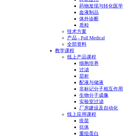
药物发现与转化医学
血液制品
体外诊断
质粒
技术方案
产品 - Pall Medical
全部资料
教学课程
线上产品课程
细胞培养
过滤
层析
配液与储液
非标记分子相互作用
生物分子成像
实验室过滤
厂房建设及自动化
线上应用课程
疫苗
抗体
重组蛋白