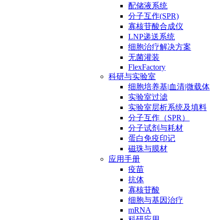
配储液系统
分子互作(SPR)
寡核苷酸合成仪
LNP递送系统
细胞治疗解决方案
无菌灌装
FlexFactory
科研与实验室
细胞培养基|血清|微载体
实验室过滤
实验室层析系统及填料
分子互作（SPR）
分子试剂与耗材
蛋白免疫印记
磁珠与膜材
应用手册
疫苗
抗体
寡核苷酸
细胞与基因治疗
mRNA
科研应用