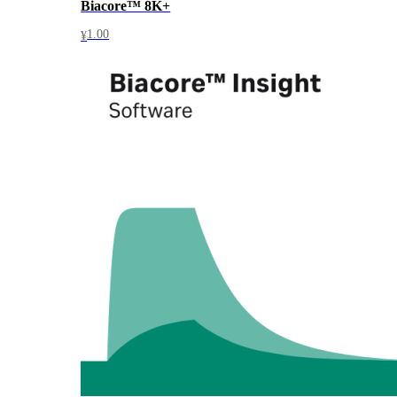
Biacore™ 8K+
1.00
¥