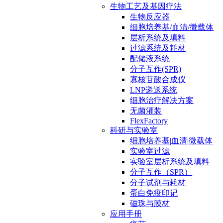
生物工艺及基因疗法
生物反应器
细胞培养基/血清/微载体
层析系统及填料
过滤系统及耗材
配储液系统
分子互作(SPR)
寡核苷酸合成仪
LNP递送系统
细胞治疗解决方案
无菌灌装
FlexFactory
科研与实验室
细胞培养基|血清|微载体
实验室过滤
实验室层析系统及填料
分子互作（SPR）
分子试剂与耗材
蛋白免疫印记
磁珠与膜材
应用手册