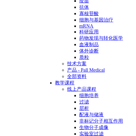
疫苗
抗体
寡核苷酸
细胞与基因治疗
mRNA
科研应用
药物发现与转化医学
血液制品
体外诊断
质粒
技术方案
产品 - Pall Medical
全部资料
教学课程
线上产品课程
细胞培养
过滤
层析
配液与储液
非标记分子相互作用
生物分子成像
实验室过滤