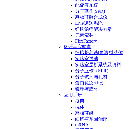
配储液系统
分子互作(SPR)
寡核苷酸合成仪
LNP递送系统
细胞治疗解决方案
无菌灌装
FlexFactory
科研与实验室
细胞培养基|血清|微载体
实验室过滤
实验室层析系统及填料
分子互作（SPR）
分子试剂与耗材
蛋白免疫印记
磁珠与膜材
应用手册
疫苗
抗体
寡核苷酸
细胞与基因治疗
mRNA