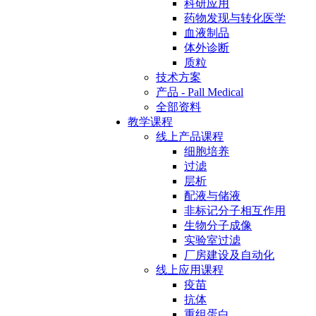
科研应用
药物发现与转化医学
血液制品
体外诊断
质粒
技术方案
产品 - Pall Medical
全部资料
教学课程
线上产品课程
细胞培养
过滤
层析
配液与储液
非标记分子相互作用
生物分子成像
实验室过滤
厂房建设及自动化
线上应用课程
疫苗
抗体
重组蛋白