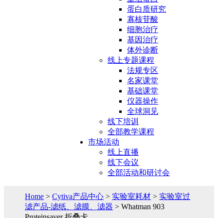
蛋白质研究
寡核苷酸
细胞治疗
基因治疗
体外诊断
线上专题课程
法规专区
名家课堂
基础课堂
仪器操作
全球洞见
线下培训
全部教学课程
市场活动
线上直播
线下会议
全部活动和研讨会
Home
>
Cytiva产品中心
>
实验室耗材
>
实验室过
滤产品-滤纸、滤膜、滤器
> Whatman 903
Proteinsaver 折叠卡