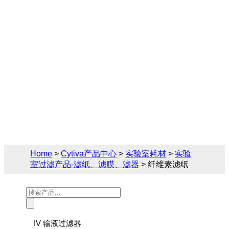
Cytiva（思拓凡）为生物制药和生命科学领
域提供完备的实验室过滤产品-滤纸、滤膜、
滤器解决方案，您可在此找到关于纤维素滤
纸的相关产品参数、售前售后技术支持及报
价。
Home
>
Cytiva产品中心
>
实验室耗材
>
实验
室过滤产品-滤纸、滤膜、滤器
> 纤维素滤纸
Products
search
IV 输液过滤器