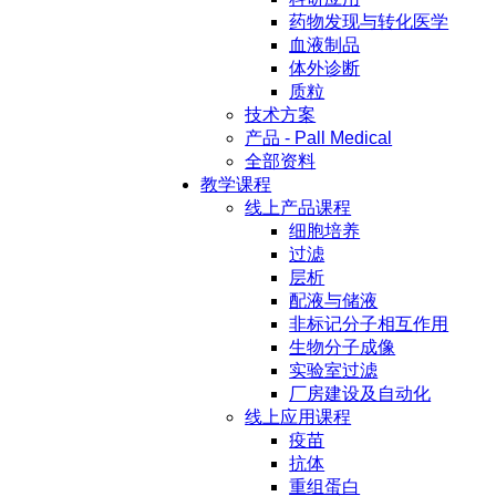
药物发现与转化医学
血液制品
体外诊断
质粒
技术方案
产品 - Pall Medical
全部资料
教学课程
线上产品课程
细胞培养
过滤
层析
配液与储液
非标记分子相互作用
生物分子成像
实验室过滤
厂房建设及自动化
线上应用课程
疫苗
抗体
重组蛋白