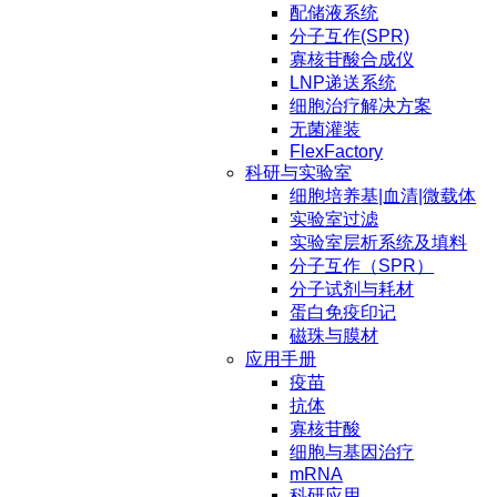
配储液系统
分子互作(SPR)
寡核苷酸合成仪
LNP递送系统
细胞治疗解决方案
无菌灌装
FlexFactory
科研与实验室
细胞培养基|血清|微载体
实验室过滤
实验室层析系统及填料
分子互作（SPR）
分子试剂与耗材
蛋白免疫印记
磁珠与膜材
应用手册
疫苗
抗体
寡核苷酸
细胞与基因治疗
mRNA
科研应用