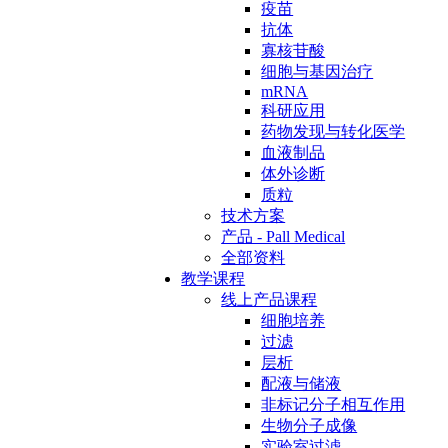
疫苗
抗体
寡核苷酸
细胞与基因治疗
mRNA
科研应用
药物发现与转化医学
血液制品
体外诊断
质粒
技术方案
产品 - Pall Medical
全部资料
教学课程
线上产品课程
细胞培养
过滤
层析
配液与储液
非标记分子相互作用
生物分子成像
实验室过滤