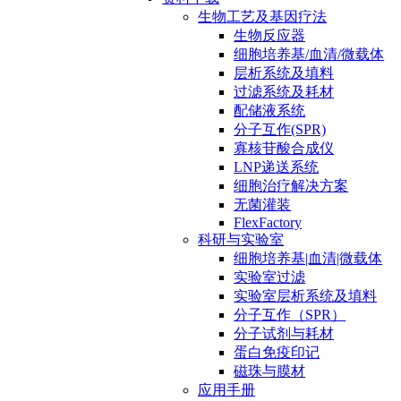
生物工艺及基因疗法
生物反应器
细胞培养基/血清/微载体
层析系统及填料
过滤系统及耗材
配储液系统
分子互作(SPR)
寡核苷酸合成仪
LNP递送系统
细胞治疗解决方案
无菌灌装
FlexFactory
科研与实验室
细胞培养基|血清|微载体
实验室过滤
实验室层析系统及填料
分子互作（SPR）
分子试剂与耗材
蛋白免疫印记
磁珠与膜材
应用手册