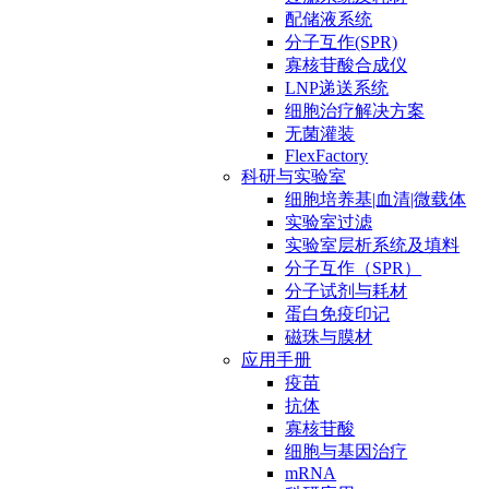
配储液系统
分子互作(SPR)
寡核苷酸合成仪
LNP递送系统
细胞治疗解决方案
无菌灌装
FlexFactory
科研与实验室
细胞培养基|血清|微载体
实验室过滤
实验室层析系统及填料
分子互作（SPR）
分子试剂与耗材
蛋白免疫印记
磁珠与膜材
应用手册
疫苗
抗体
寡核苷酸
细胞与基因治疗
mRNA