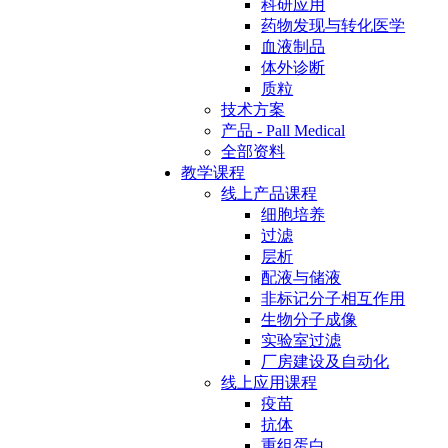
科研应用
药物发现与转化医学
血液制品
体外诊断
质粒
技术方案
产品 - Pall Medical
全部资料
教学课程
线上产品课程
细胞培养
过滤
层析
配液与储液
非标记分子相互作用
生物分子成像
实验室过滤
厂房建设及自动化
线上应用课程
疫苗
抗体
重组蛋白