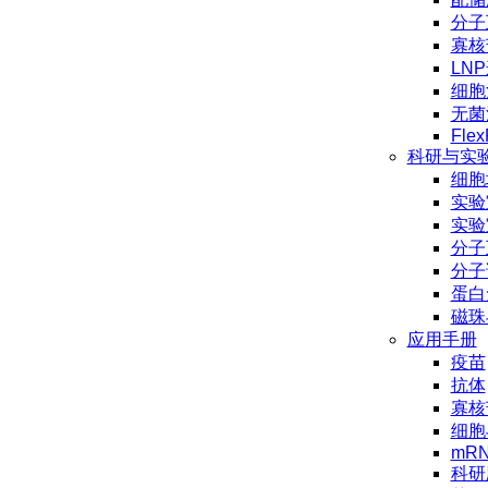
分子
寡核
LN
细胞
无菌
Flex
科研与实
细胞
实验
实验
分子
分子
蛋白
磁珠
应用手册
疫苗
抗体
寡核
细胞
mR
科研