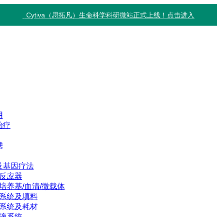
Cytiva（思拓凡）生命科学科研微站正式上线！点击进入
用
治疗
滤
及基因疗法
反应器
培养基/血清/微载体
系统及填料
系统及耗材
液系统