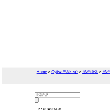
工具和配件
Cytiva（思拓凡）为生物制药和生命科学
解决方案， 您可在此找到关于工具和配件
后技术支持及报价。
Home
>
Cytiva产品中心
>
层析纯化
>
层析
Products
search
IV 输液过滤器