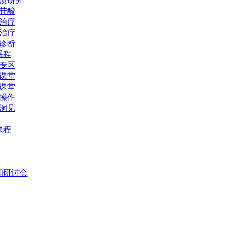
质研究
苷酸
治疗
治疗
诊断
课程
专区
课堂
课堂
操作
洞见
课程
和研讨会