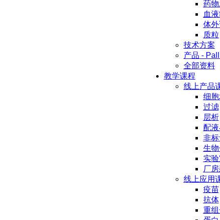
药物
血液
体外
质粒
技术方案
产品 - Pall
全部资料
教学课程
线上产品
细胞
过滤
层析
配液
非标
生物
实验
厂房
线上应用
疫苗
抗体
重组