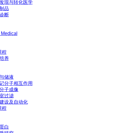
发现与转化医学
制品
诊断
 Medical
课程
培养
与储液
记分子相互作用
分子成像
室过滤
建设及自动化
课程
蛋白