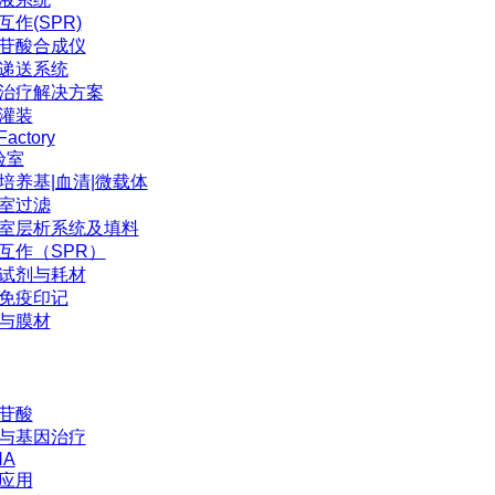
互作(SPR)
苷酸合成仪
P递送系统
治疗解决方案
灌装
Factory
验室
培养基|血清|微载体
室过滤
室层析系统及填料
互作（SPR）
试剂与耗材
免疫印记
与膜材
苷酸
与基因治疗
NA
应用