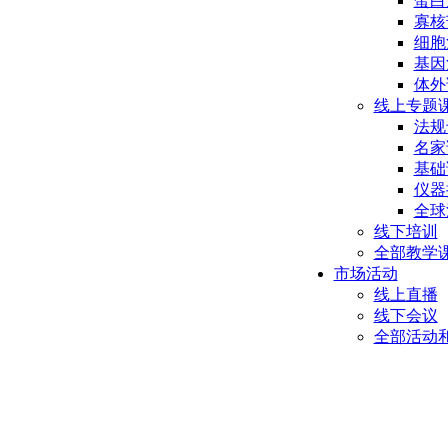
蛋白
寡核
细胞
基因
体外
线上专题
法规
名家
基础
仪器
全球
线下培训
全部教学
市场活动
线上直播
线下会议
全部活动