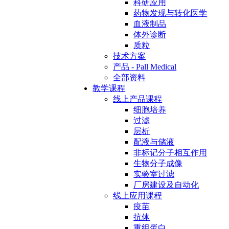
科研应用
药物发现与转化医学
血液制品
体外诊断
质粒
技术方案
产品 - Pall Medical
全部资料
教学课程
线上产品课程
细胞培养
过滤
层析
配液与储液
非标记分子相互作用
生物分子成像
实验室过滤
厂房建设及自动化
线上应用课程
疫苗
抗体
重组蛋白