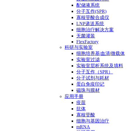
配储液系统
分子互作(SPR)
寡核苷酸合成仪
LNP递送系统
细胞治疗解决方案
无菌灌装
FlexFactory
科研与实验室
细胞培养基|血清|微载体
实验室过滤
实验室层析系统及填料
分子互作（SPR）
分子试剂与耗材
蛋白免疫印记
磁珠与膜材
应用手册
疫苗
抗体
寡核苷酸
细胞与基因治疗
mRNA