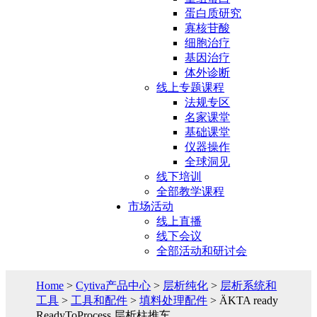
蛋白质研究
寡核苷酸
细胞治疗
基因治疗
体外诊断
线上专题课程
法规专区
名家课堂
基础课堂
仪器操作
全球洞见
线下培训
全部教学课程
市场活动
线上直播
线下会议
全部活动和研讨会
Home
>
Cytiva产品中心
>
层析纯化
>
层析系统和
工具
>
工具和配件
>
填料处理配件
> ÄKTA ready
ReadyToProcess 层析柱推车