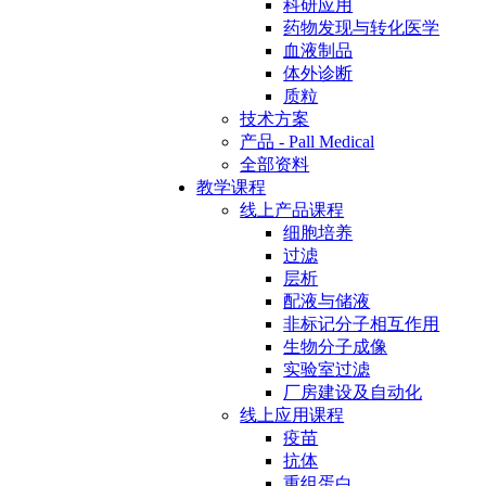
科研应用
药物发现与转化医学
血液制品
体外诊断
质粒
技术方案
产品 - Pall Medical
全部资料
教学课程
线上产品课程
细胞培养
过滤
层析
配液与储液
非标记分子相互作用
生物分子成像
实验室过滤
厂房建设及自动化
线上应用课程
疫苗
抗体
重组蛋白