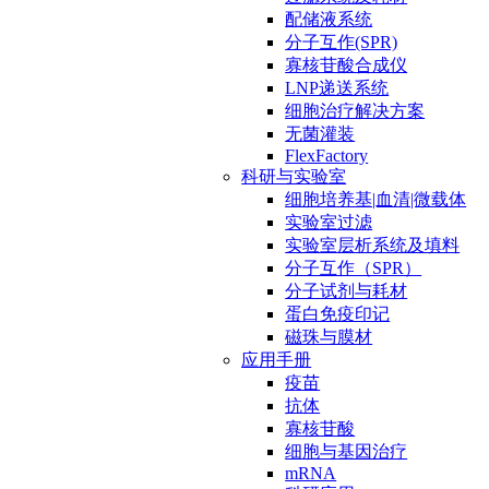
配储液系统
分子互作(SPR)
寡核苷酸合成仪
LNP递送系统
细胞治疗解决方案
无菌灌装
FlexFactory
科研与实验室
细胞培养基|血清|微载体
实验室过滤
实验室层析系统及填料
分子互作（SPR）
分子试剂与耗材
蛋白免疫印记
磁珠与膜材
应用手册
疫苗
抗体
寡核苷酸
细胞与基因治疗
mRNA