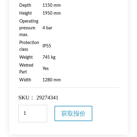
Depth
1150 mm
Height
1950 mm
Operating
pressure
4 bar
max.
Protection
IP55
class
Weight
745 kg
Wetted
Yes
Part
Width
1280 mm
SKU：
29274341
ÄKTA
获取报价
ready
XL
数
量