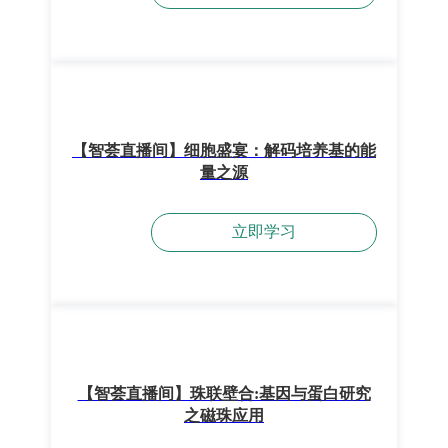
【智荟直播间】细胞盛宴：解码培养基的能
量之源
立即学习
【智荟直播间】珠联壁合:基因与蛋白研究
之磁珠应用