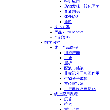
科研应用
药物发现与转化医学
血液制品
体外诊断
质粒
技术方案
产品 - Pall Medical
全部资料
教学课程
线上产品课程
细胞培养
过滤
层析
配液与储液
非标记分子相互作用
生物分子成像
实验室过滤
厂房建设及自动化
线上应用课程
疫苗
抗体
重组蛋白