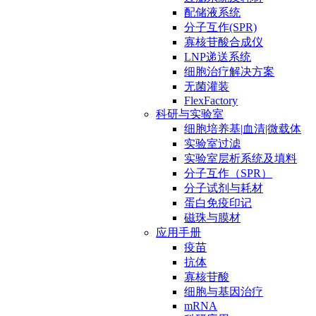
配储液系统
分子互作(SPR)
寡核苷酸合成仪
LNP递送系统
细胞治疗解决方案
无菌灌装
FlexFactory
科研与实验室
细胞培养基|血清|微载体
实验室过滤
实验室层析系统及填料
分子互作（SPR）
分子试剂与耗材
蛋白免疫印记
磁珠与膜材
应用手册
疫苗
抗体
寡核苷酸
细胞与基因治疗
mRNA