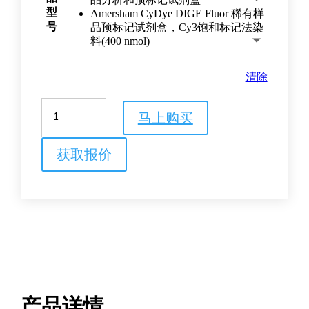
型
Amersham CyDye DIGE Fluor 稀有样
号
品预标记试剂盒，Cy3饱和标记法染
料(400 nmol)
清除
Amersham
马上购买
CyDye
DIGE
Fluor
获取报价
荧
光
染
料
试
剂
盒
数
量
产品详情