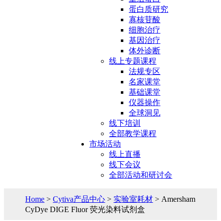
蛋白质研究
寡核苷酸
细胞治疗
基因治疗
体外诊断
线上专题课程
法规专区
名家课堂
基础课堂
仪器操作
全球洞见
线下培训
全部教学课程
市场活动
线上直播
线下会议
全部活动和研讨会
Home
>
Cytiva产品中心
>
实验室耗材
> Amersham
CyDye DIGE Fluor 荧光染料试剂盒