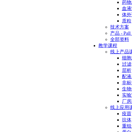
药物
血液
体外
质粒
技术方案
产品 - Pall 
全部资料
教学课程
线上产品
细胞
过滤
层析
配液
非标
生物
实验
厂房
线上应用
疫苗
抗体
重组