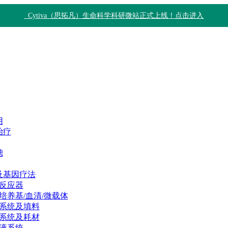
Cytiva（思拓凡）生命科学科研微站正式上线！点击进入
用
治疗
滤
及基因疗法
反应器
培养基/血清/微载体
系统及填料
系统及耗材
液系统