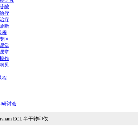
质研究
苷酸
治疗
治疗
诊断
课程
专区
课堂
课堂
操作
洞见
课程
和研讨会
ersham ECL 半干转印仪