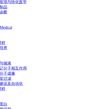
发现与转化医学
制品
诊断
Medical
课程
培养
与储液
记分子相互作用
分子成像
室过滤
建设及自动化
课程
蛋白