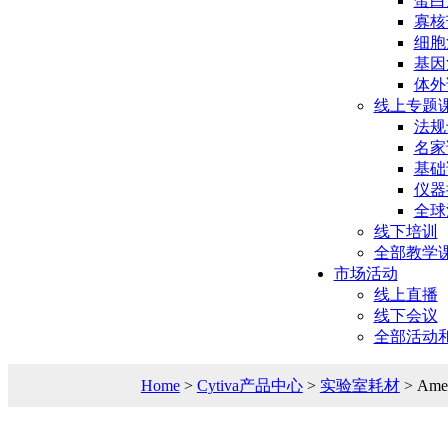
蛋白
寡核
细胞
基因
体外
线上专题
法规
名家
基础
仪器
全球
线下培训
全部教学
市场活动
线上直播
线下会议
全部活动
Home
>
Cytiva产品中心
>
实验室耗材
> Am