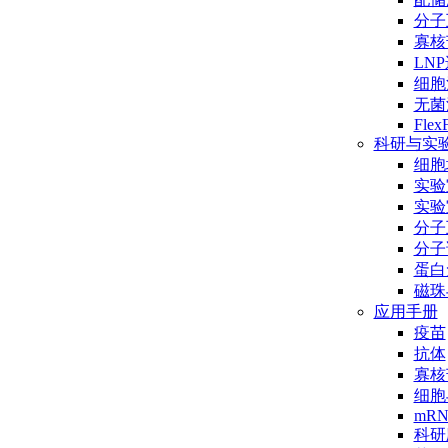
分子互
寡核
LN
细胞
无菌
Flex
科研与实
细胞
实验
实验
分子
分子
蛋白
磁珠
应用手册
疫苗
抗体
寡核
细胞
mR
科研