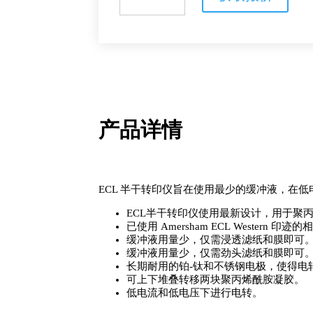
半
干
转
印
仪
数
量
产品详情
ECL 半干转印仪旨在使用最少的缓冲液，在
ECL半干转印仪使用最新设计，用于聚
已使用 Amersham ECL Western 
缓冲液用量少，仅需浸透滤纸和膜即可
缓冲液用量少，仅需劲头滤纸和膜即可
长期耐用的铂-钛和不锈钢电极，使得电
可上下堆叠转移两块聚丙烯酰胺凝胶。
低电流和低电压下进行电转。