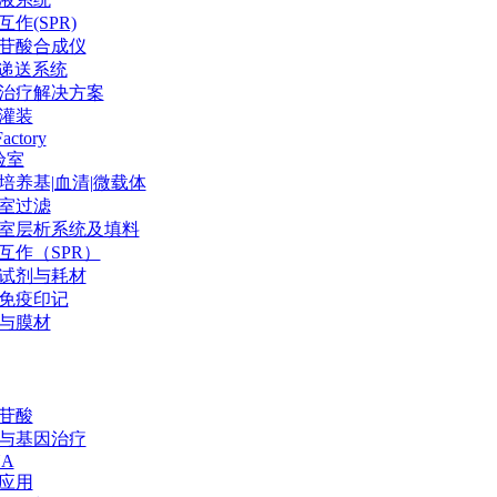
作(SPR)
苷酸合成仪
P递送系统
治疗解决方案
灌装
Factory
验室
培养基|血清|微载体
室过滤
室层析系统及填料
互作（SPR）
试剂与耗材
免疫印记
与膜材
苷酸
与基因治疗
NA
应用