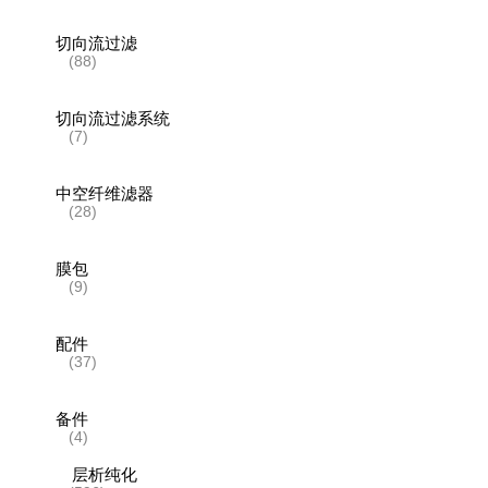
切向流过滤
(88)
切向流过滤系统
(7)
中空纤维滤器
(28)
膜包
(9)
配件
(37)
备件
(4)
层析纯化