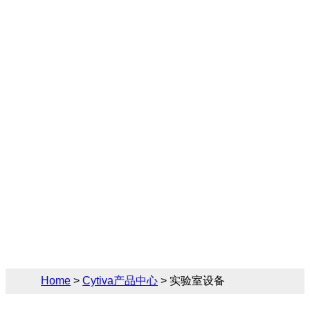
实验室设备产品线涵盖AKTA层析系统、
SPR仪器、生物分子成像系统等专业科研仪
器，广泛应用于药物发现、生物制药研发和
质量控制等领域，其模块化设计和稳定性能
支持各类复杂实验需求。其中，Lab AKTA
系列满足小规模蛋白纯化需求，SPR技术可
实现实时分子相互作用分析，生物分子成像
系统提供高灵敏度检测方案。您可以通过多
种方式获得实验室设备解决方案、产品参数
及报价和售前售后技术支持等服务。
Home
>
Cytiva产品中心
> 实验室设备