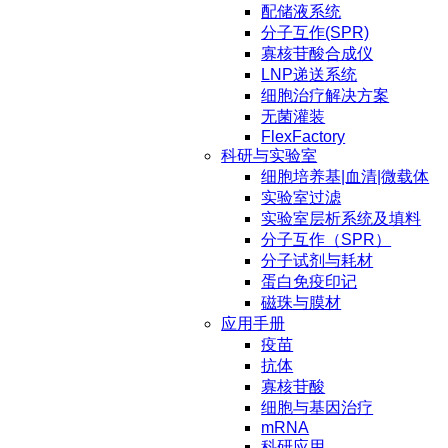
配储液系统
分子互作(SPR)
寡核苷酸合成仪
LNP递送系统
细胞治疗解决方案
无菌灌装
FlexFactory
科研与实验室
细胞培养基|血清|微载体
实验室过滤
实验室层析系统及填料
分子互作（SPR）
分子试剂与耗材
蛋白免疫印记
磁珠与膜材
应用手册
疫苗
抗体
寡核苷酸
细胞与基因治疗
mRNA
科研应用