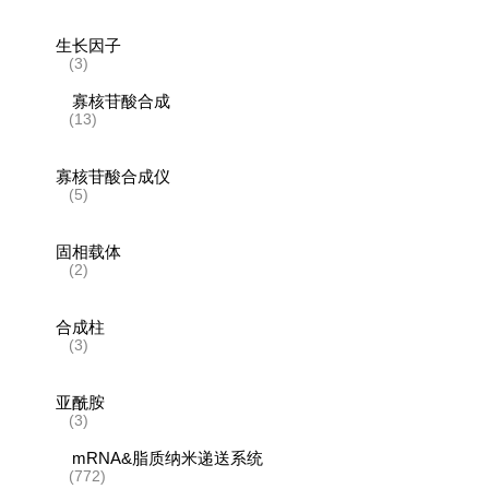
生长因子
(3)
寡核苷酸合成
(13)
寡核苷酸合成仪
(5)
固相载体
(2)
合成柱
(3)
亚酰胺
(3)
mRNA&脂质纳米递送系统
(772)