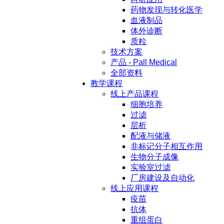
药物发现与转化医学
血液制品
体外诊断
质粒
技术方案
产品 - Pall Medical
全部资料
教学课程
线上产品课程
细胞培养
过滤
层析
配液与储液
非标记分子相互作用
生物分子成像
实验室过滤
厂房建设及自动化
线上应用课程
疫苗
抗体
重组蛋白