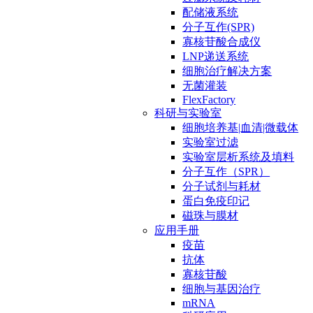
配储液系统
分子互作(SPR)
寡核苷酸合成仪
LNP递送系统
细胞治疗解决方案
无菌灌装
FlexFactory
科研与实验室
细胞培养基|血清|微载体
实验室过滤
实验室层析系统及填料
分子互作（SPR）
分子试剂与耗材
蛋白免疫印记
磁珠与膜材
应用手册
疫苗
抗体
寡核苷酸
细胞与基因治疗
mRNA