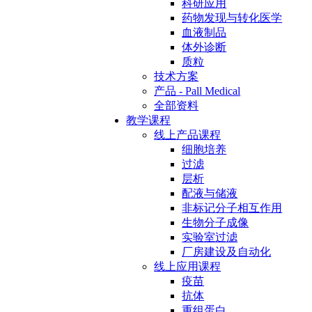
科研应用
药物发现与转化医学
血液制品
体外诊断
质粒
技术方案
产品 - Pall Medical
全部资料
教学课程
线上产品课程
细胞培养
过滤
层析
配液与储液
非标记分子相互作用
生物分子成像
实验室过滤
厂房建设及自动化
线上应用课程
疫苗
抗体
重组蛋白