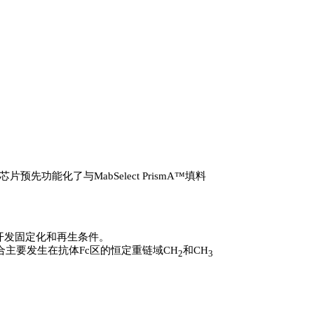
功能化了与MabSelect PrismA™填料
开发固定化和再生条件。
合主要发生在抗体Fc区的恒定重链域CH
和CH
2
3