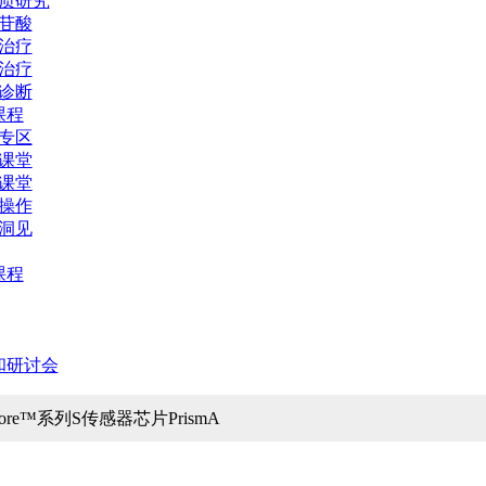
质研究
苷酸
治疗
治疗
诊断
课程
专区
课堂
课堂
操作
洞见
课程
和研讨会
acore™系列S传感器芯片PrismA