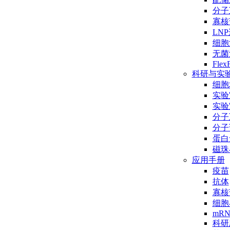
分子互
寡核
LN
细胞
无菌
Flex
科研与实
细胞
实验
实验
分子
分子
蛋白
磁珠
应用手册
疫苗
抗体
寡核
细胞
mR
科研