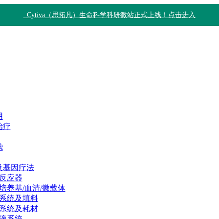
Cytiva（思拓凡）生命科学科研微站正式上线！点击进入
用
治疗
滤
及基因疗法
反应器
培养基/血清/微载体
系统及填料
系统及耗材
液系统