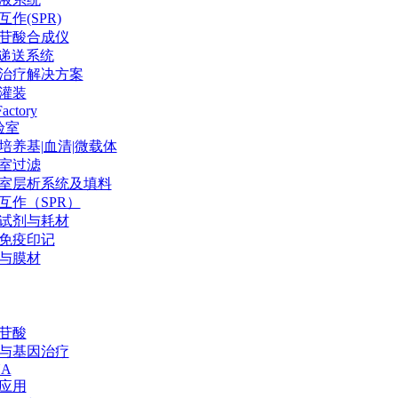
作(SPR)
苷酸合成仪
P递送系统
治疗解决方案
灌装
Factory
验室
培养基|血清|微载体
室过滤
室层析系统及填料
互作（SPR）
试剂与耗材
免疫印记
与膜材
苷酸
与基因治疗
NA
应用