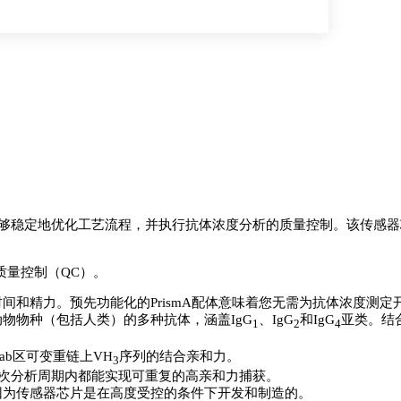
片，能够稳定地优化工艺流程，并执行抗体浓度分析的质量控制。该传感器芯片预先
质量控制（QC）。
间和精力。预先功能化的PrismA配体意味着您无需为抗体浓度测定
物物种（包括人类）的多种抗体，涵盖IgG
、IgG
和IgG
亚类。结
1
2
4
了对Fab区可变重链上VH
序列的结合亲和力。
3
0次分析周期内都能实现可重复的高亲和力捕获。
因为传感器芯片是在高度受控的条件下开发和制造的。