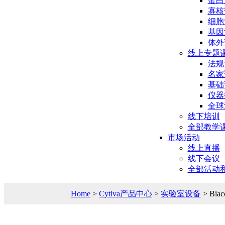
蛋白
寡核
细胞
基因
体外
线上专题
法规
名家
基础
仪器
全球
线下培训
全部教学
市场活动
线上直播
线下会议
全部活动
Home
>
Cytiva产品中心
>
实验室设备
> Bi