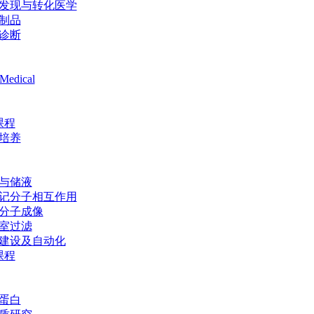
发现与转化医学
制品
诊断
Medical
课程
培养
与储液
记分子相互作用
分子成像
室过滤
建设及自动化
课程
蛋白