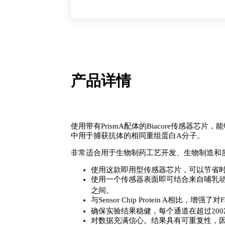
S
传
感
器
芯
片
产品详情
PrismA
数
量
使用带有PrismA配体的Biacore传感器芯
中用于捕获抗体的相同重组蛋白A分子。
非常适合用于生物制药工艺开发、生物制造和
使用这款即用型传感器芯片，可以节省时
使用一个传感器表面即可结合来自哺乳动
之间。
与Sensor Chip Protein A相比，增强
确保实验结果稳健，每个通道在超过20
对数据充满信心。结果具有可重复性，