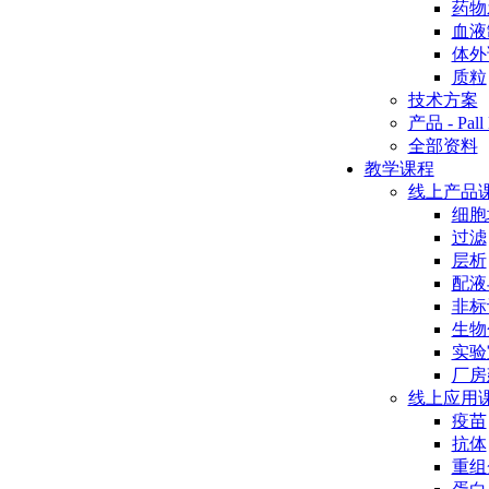
药物
血液
体外
质粒
技术方案
产品 - Pall 
全部资料
教学课程
线上产品
细胞
过滤
层析
配液
非标
生物
实验
厂房
线上应用
疫苗
抗体
重组