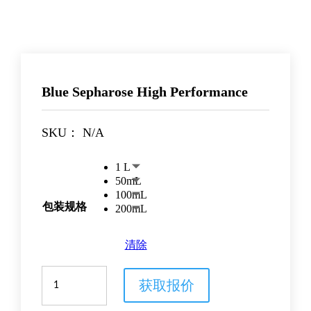
Blue Sepharose High Performance
SKU：
N/A
1 L
50mL
100mL
包装规格
200mL
清除
Blue
获取报价
Sepharose
High
Performance