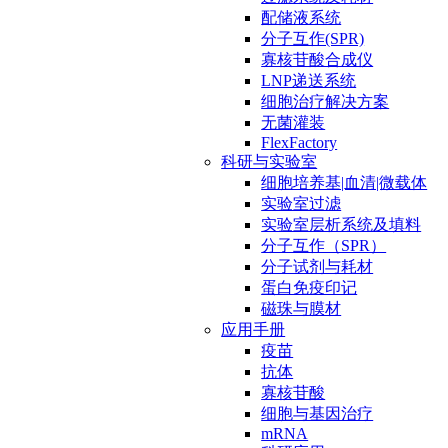
配储液系统
分子互作(SPR)
寡核苷酸合成仪
LNP递送系统
细胞治疗解决方案
无菌灌装
FlexFactory
科研与实验室
细胞培养基|血清|微载体
实验室过滤
实验室层析系统及填料
分子互作（SPR）
分子试剂与耗材
蛋白免疫印记
磁珠与膜材
应用手册
疫苗
抗体
寡核苷酸
细胞与基因治疗
mRNA