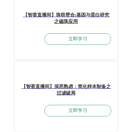
【智荟直播间】珠联壁合:基因与蛋白研究
之磁珠应用
立即学习
【智荟直播间】深思熟虑：简化样本制备之
过滤破局
立即学习