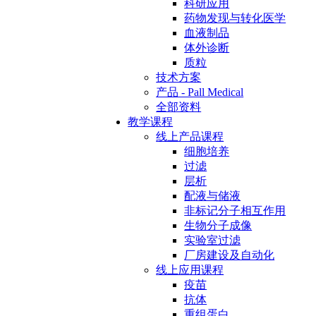
科研应用
药物发现与转化医学
血液制品
体外诊断
质粒
技术方案
产品 - Pall Medical
全部资料
教学课程
线上产品课程
细胞培养
过滤
层析
配液与储液
非标记分子相互作用
生物分子成像
实验室过滤
厂房建设及自动化
线上应用课程
疫苗
抗体
重组蛋白