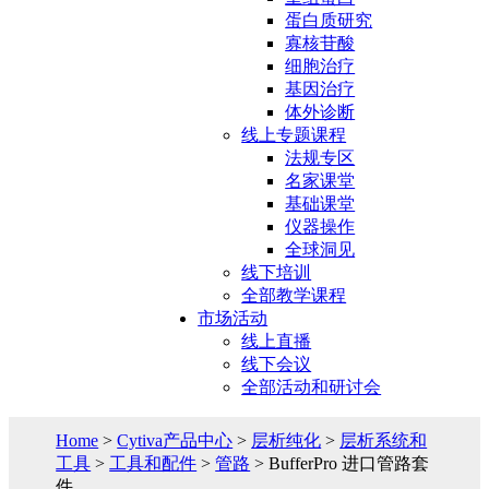
蛋白质研究
寡核苷酸
细胞治疗
基因治疗
体外诊断
线上专题课程
法规专区
名家课堂
基础课堂
仪器操作
全球洞见
线下培训
全部教学课程
市场活动
线上直播
线下会议
全部活动和研讨会
Home
>
Cytiva产品中心
>
层析纯化
>
层析系统和
工具
>
工具和配件
>
管路
> BufferPro 进口管路套
件