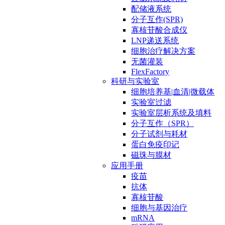
配储液系统
分子互作(SPR)
寡核苷酸合成仪
LNP递送系统
细胞治疗解决方案
无菌灌装
FlexFactory
科研与实验室
细胞培养基|血清|微载体
实验室过滤
实验室层析系统及填料
分子互作（SPR）
分子试剂与耗材
蛋白免疫印记
磁珠与膜材
应用手册
疫苗
抗体
寡核苷酸
细胞与基因治疗
mRNA