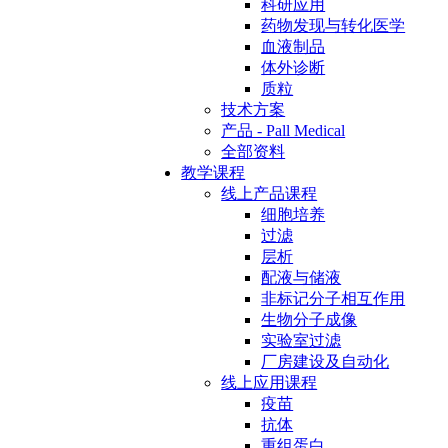
科研应用
药物发现与转化医学
血液制品
体外诊断
质粒
技术方案
产品 - Pall Medical
全部资料
教学课程
线上产品课程
细胞培养
过滤
层析
配液与储液
非标记分子相互作用
生物分子成像
实验室过滤
厂房建设及自动化
线上应用课程
疫苗
抗体
重组蛋白