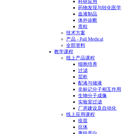
科研应用
药物发现与转化医学
血液制品
体外诊断
质粒
技术方案
产品 - Pall Medical
全部资料
教学课程
线上产品课程
细胞培养
过滤
层析
配液与储液
非标记分子相互作用
生物分子成像
实验室过滤
厂房建设及自动化
线上应用课程
疫苗
抗体
重组蛋白