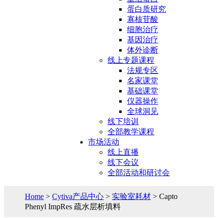
蛋白质研究
寡核苷酸
细胞治疗
基因治疗
体外诊断
线上专题课程
法规专区
名家课堂
基础课堂
仪器操作
全球洞见
线下培训
全部教学课程
市场活动
线上直播
线下会议
全部活动和研讨会
Home
>
Cytiva产品中心
>
实验室耗材
> Capto
Phenyl ImpRes 疏水层析填料