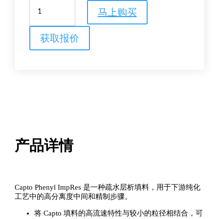
Capto
马上购买
Phenyl
ImpRes
疏
获取报价
水
层
析
填
料
数
量
产品详情
Capto Phenyl ImpRes 是一种疏水层析填料，用于下游纯化
工艺中的高分离度中间和精制步骤。
将 Capto 填料的高流速特性与较小的粒径相结合，可