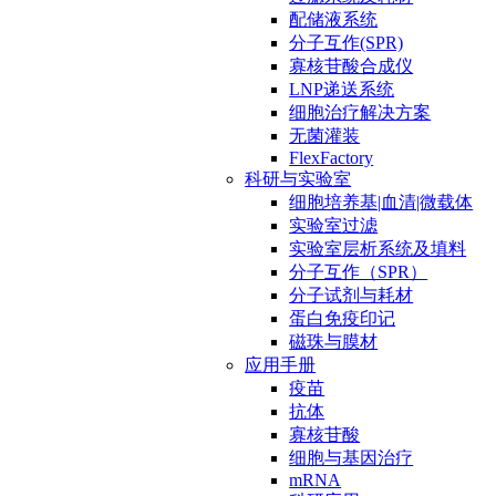
配储液系统
分子互作(SPR)
寡核苷酸合成仪
LNP递送系统
细胞治疗解决方案
无菌灌装
FlexFactory
科研与实验室
细胞培养基|血清|微载体
实验室过滤
实验室层析系统及填料
分子互作（SPR）
分子试剂与耗材
蛋白免疫印记
磁珠与膜材
应用手册
疫苗
抗体
寡核苷酸
细胞与基因治疗
mRNA