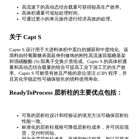
高流速下的高动态结合载量可获得较高生产效率。
高体积通量可缩短处理时间。
可通过更小的单元操作进行经济高效的处理。
关于 Capt S
Capto S 设计用于大进料体积中蛋白的捕获和中度纯化。该
填料由经葡聚糖表面延伸剂修饰的刚性高流速琼脂糖基架
和强磺酸酯 (S) 阳离子交换介质组成。Capto S 的高体积通
量和高动态结合载量的组合可提高工业下游工艺的生产效
率。Capto S 可耐受有效且严格的原位清洁 (CIP) 程序，并
且其化学稳定性可确保较长的填料使用寿命。
ReadyToProcess 层析柱的主要优点包括：
可靠的层析柱设计和经验证的填充方法可确保层析柱
性能一致。
标准化的层析柱规格可降低层析柱成本，并可供应现
货，交付时间短。
因为无需层析柱准备、装填和验证程序，所以可节省