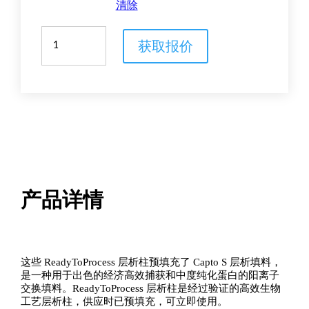
清除
预
获取报价
填
充
Capto
S
填
料
的
ReadyToProcess
一
次
性
产品详情
层
析
柱
数
量
这些 ReadyToProcess 层析柱预填充了 Capto S 层析填料，
是一种用于出色的经济高效捕获和中度纯化蛋白的阳离子
交换填料。ReadyToProcess 层析柱是经过验证的高效生物
工艺层析柱，供应时已预填充，可立即使用。