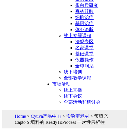
蛋白质研究
寡核苷酸
细胞治疗
基因治疗
体外诊断
线上专题课程
法规专区
名家课堂
基础课堂
仪器操作
全球洞见
线下培训
全部教学课程
市场活动
线上直播
线下会议
全部活动和研讨会
Home
>
Cytiva产品中心
>
实验室耗材
> 预填充
Capto S 填料的 ReadyToProcess 一次性层析柱