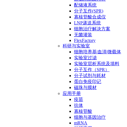
配储液系统
分子互作(SPR)
寡核苷酸合成仪
LNP递送系统
细胞治疗解决方案
无菌灌装
FlexFactory
科研与实验室
细胞培养基|血清|微载体
实验室过滤
实验室层析系统及填料
分子互作（SPR）
分子试剂与耗材
蛋白免疫印记
磁珠与膜材
应用手册
疫苗
抗体
寡核苷酸
细胞与基因治疗
mRNA