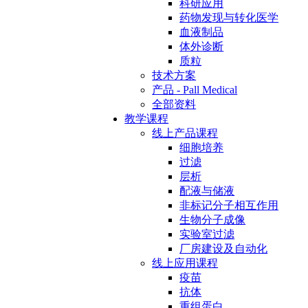
科研应用
药物发现与转化医学
血液制品
体外诊断
质粒
技术方案
产品 - Pall Medical
全部资料
教学课程
线上产品课程
细胞培养
过滤
层析
配液与储液
非标记分子相互作用
生物分子成像
实验室过滤
厂房建设及自动化
线上应用课程
疫苗
抗体
重组蛋白