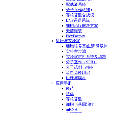
配储液系统
分子互作(SPR)
寡核苷酸合成仪
LNP递送系统
细胞治疗解决方案
无菌灌装
FlexFactory
科研与实验室
细胞培养基|血清|微载体
实验室过滤
实验室层析系统及填料
分子互作（SPR）
分子试剂与耗材
蛋白免疫印记
磁珠与膜材
应用手册
疫苗
抗体
寡核苷酸
细胞与基因治疗
mRNA