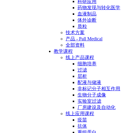
科研应用
药物发现与转化医学
血液制品
体外诊断
质粒
技术方案
产品 - Pall Medical
全部资料
教学课程
线上产品课程
细胞培养
过滤
层析
配液与储液
非标记分子相互作用
生物分子成像
实验室过滤
厂房建设及自动化
线上应用课程
疫苗
抗体
重组蛋白