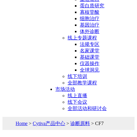
蛋白质研究
寡核苷酸
细胞治疗
基因治疗
体外诊断
线上专题课程
法规专区
名家课堂
基础课堂
仪器操作
全球洞见
线下培训
全部教学课程
市场活动
线上直播
线下会议
全部活动和研讨会
Home
>
Cytiva产品中心
>
诊断原料
> CF7