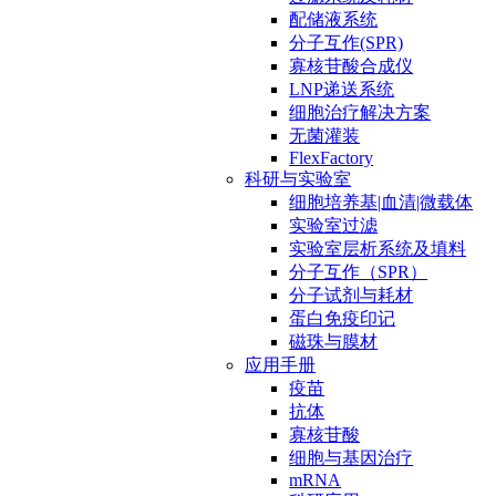
配储液系统
分子互作(SPR)
寡核苷酸合成仪
LNP递送系统
细胞治疗解决方案
无菌灌装
FlexFactory
科研与实验室
细胞培养基|血清|微载体
实验室过滤
实验室层析系统及填料
分子互作（SPR）
分子试剂与耗材
蛋白免疫印记
磁珠与膜材
应用手册
疫苗
抗体
寡核苷酸
细胞与基因治疗
mRNA