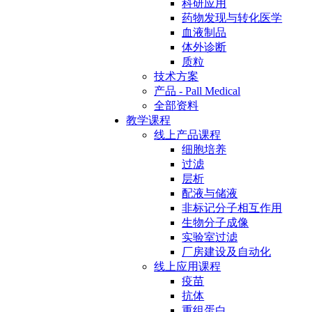
科研应用
药物发现与转化医学
血液制品
体外诊断
质粒
技术方案
产品 - Pall Medical
全部资料
教学课程
线上产品课程
细胞培养
过滤
层析
配液与储液
非标记分子相互作用
生物分子成像
实验室过滤
厂房建设及自动化
线上应用课程
疫苗
抗体
重组蛋白