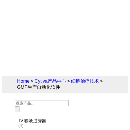
Cytiva（思拓凡）为生物制药和生命科学领
域提供完备的细胞治疗技术解决方案，您可
在此找到关于GMP生产自动化软件的相关产
品参数、售前售后技术支持及报价。
Home
>
Cytiva产品中心
>
细胞治疗技术
>
GMP生产自动化软件
Products
search
IV 输液过滤器
(4)