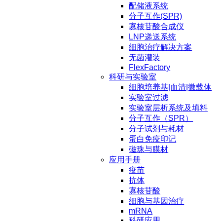
配储液系统
分子互作(SPR)
寡核苷酸合成仪
LNP递送系统
细胞治疗解决方案
无菌灌装
FlexFactory
科研与实验室
细胞培养基|血清|微载体
实验室过滤
实验室层析系统及填料
分子互作（SPR）
分子试剂与耗材
蛋白免疫印记
磁珠与膜材
应用手册
疫苗
抗体
寡核苷酸
细胞与基因治疗
mRNA
科研应用