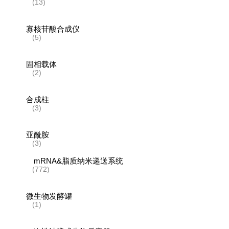
(13)
寡核苷酸合成仪
(5)
固相载体
(2)
合成柱
(3)
亚酰胺
(3)
mRNA&脂质纳米递送系统
(772)
微生物发酵罐
(1)