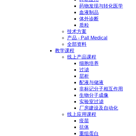
药物发现与转化医学
血液制品
体外诊断
质粒
技术方案
产品 - Pall Medical
全部资料
教学课程
线上产品课程
细胞培养
过滤
层析
配液与储液
非标记分子相互作用
生物分子成像
实验室过滤
厂房建设及自动化
线上应用课程
疫苗
抗体
重组蛋白