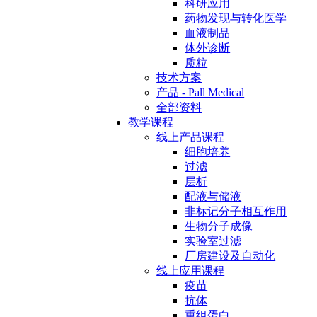
科研应用
药物发现与转化医学
血液制品
体外诊断
质粒
技术方案
产品 - Pall Medical
全部资料
教学课程
线上产品课程
细胞培养
过滤
层析
配液与储液
非标记分子相互作用
生物分子成像
实验室过滤
厂房建设及自动化
线上应用课程
疫苗
抗体
重组蛋白