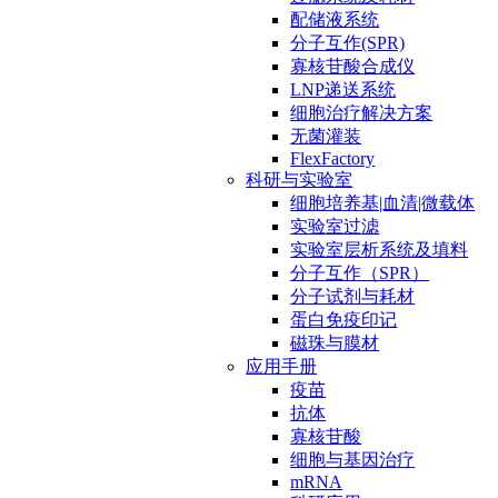
配储液系统
分子互作(SPR)
寡核苷酸合成仪
LNP递送系统
细胞治疗解决方案
无菌灌装
FlexFactory
科研与实验室
细胞培养基|血清|微载体
实验室过滤
实验室层析系统及填料
分子互作（SPR）
分子试剂与耗材
蛋白免疫印记
磁珠与膜材
应用手册
疫苗
抗体
寡核苷酸
细胞与基因治疗
mRNA