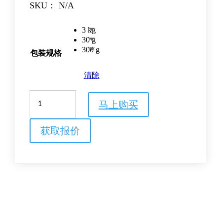
SKU：
N/A
3 kg
30 g
300 g
包装规格
清除
Cytodex
马上购买
1
Gamma
微
获取报价
载
体
（无
菌、
干
粉）
数
量