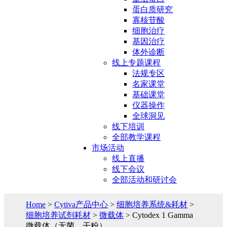
蛋白质研究
寡核苷酸
细胞治疗
基因治疗
体外诊断
线上专题课程
法规专区
名家课堂
基础课堂
仪器操作
全球洞见
线下培训
全部教学课程
市场活动
线上直播
线下会议
全部活动和研讨会
Home
>
Cytiva产品中心
>
细胞培养系统&耗材
>
细胞培养试剂耗材
>
微载体
> Cytodex 1 Gamma
微载体（无菌、干粉）