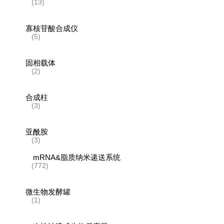
(13)
寡核苷酸合成仪
(5)
固相载体
(2)
合成柱
(3)
亚酰胺
(3)
mRNA&脂质纳米递送系统
(772)
微生物发酵罐
(1)