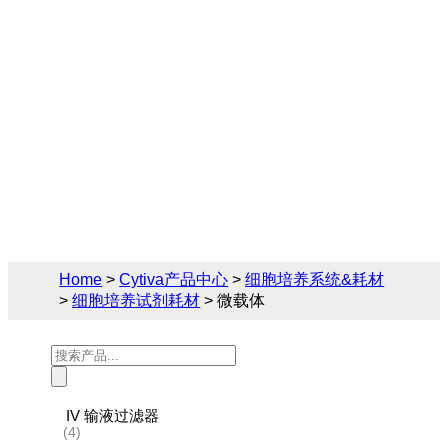
Cytiva（思拓凡）为生物制药和生命科学领
域提供完备的细胞培养试剂耗材解决方案，
您可在此找到关于微载体的相关产品参数、
售前售后技术支持及报价。
Home
>
Cytiva产品中心
>
细胞培养系统&耗材
>
细胞培养试剂耗材
> 微载体
Products
search
IV 输液过滤器
(4)