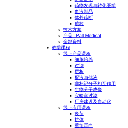
药物发现与转化医学
血液制品
体外诊断
质粒
技术方案
产品 - Pall Medical
全部资料
教学课程
线上产品课程
细胞培养
过滤
层析
配液与储液
非标记分子相互作用
生物分子成像
实验室过滤
厂房建设及自动化
线上应用课程
疫苗
抗体
重组蛋白