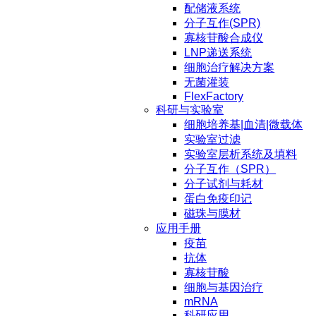
配储液系统
分子互作(SPR)
寡核苷酸合成仪
LNP递送系统
细胞治疗解决方案
无菌灌装
FlexFactory
科研与实验室
细胞培养基|血清|微载体
实验室过滤
实验室层析系统及填料
分子互作（SPR）
分子试剂与耗材
蛋白免疫印记
磁珠与膜材
应用手册
疫苗
抗体
寡核苷酸
细胞与基因治疗
mRNA
科研应用