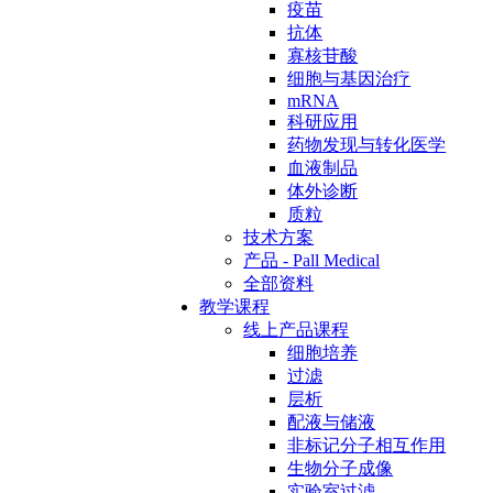
疫苗
抗体
寡核苷酸
细胞与基因治疗
mRNA
科研应用
药物发现与转化医学
血液制品
体外诊断
质粒
技术方案
产品 - Pall Medical
全部资料
教学课程
线上产品课程
细胞培养
过滤
层析
配液与储液
非标记分子相互作用
生物分子成像
实验室过滤