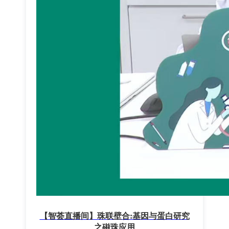
【智荟直播间】珠联壁合:基因与蛋白研究
之磁珠应用