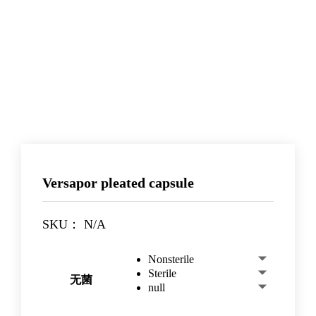
Versapor pleated capsule
SKU：
N/A
Nonsterile
Sterile
无菌
null