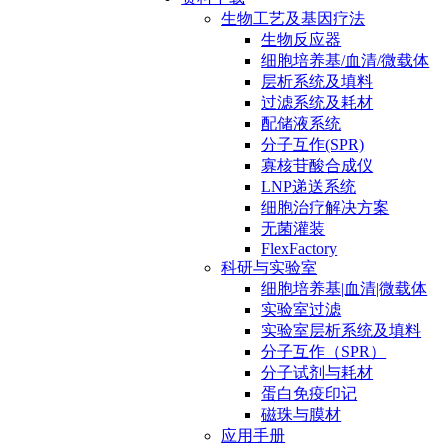
生物工艺及基因疗法
生物反应器
细胞培养基/血清/微载体
层析系统及填料
过滤系统及耗材
配储液系统
分子互作(SPR)
寡核苷酸合成仪
LNP递送系统
细胞治疗解决方案
无菌灌装
FlexFactory
科研与实验室
细胞培养基|血清|微载体
实验室过滤
实验室层析系统及填料
分子互作（SPR）
分子试剂与耗材
蛋白免疫印记
磁珠与膜材
应用手册