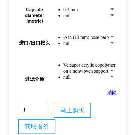
6.3 mm
Capsule
diameter
null
(metric)
½ in (13 mm) hose barb
进口/出口接头
null
Versapor acrylic copolymer
on a nonwoven support
null
过滤介质
清除
Versapor
马上购买
pleated
capsule
数
获取报价
量