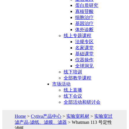
蛋白质研究
寡核苷酸
细胞治疗
基因治疗
体外诊断
线上专题课程
法规专区
名家课堂
基础课堂
仪器操作
全球洞见
线下培训
全部教学课程
市场活动
线上直播
线下会议
全部活动和研讨会
Home
>
Cytiva产品中心
>
实验室耗材
>
实验室过
滤产品-滤纸、滤膜、滤器
> Whatman 113 号定性
滤纸