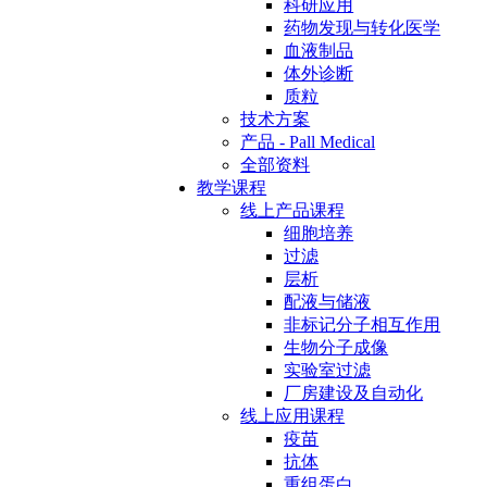
科研应用
药物发现与转化医学
血液制品
体外诊断
质粒
技术方案
产品 - Pall Medical
全部资料
教学课程
线上产品课程
细胞培养
过滤
层析
配液与储液
非标记分子相互作用
生物分子成像
实验室过滤
厂房建设及自动化
线上应用课程
疫苗
抗体
重组蛋白