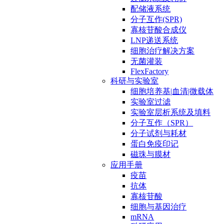
配储液系统
分子互作(SPR)
寡核苷酸合成仪
LNP递送系统
细胞治疗解决方案
无菌灌装
FlexFactory
科研与实验室
细胞培养基|血清|微载体
实验室过滤
实验室层析系统及填料
分子互作（SPR）
分子试剂与耗材
蛋白免疫印记
磁珠与膜材
应用手册
疫苗
抗体
寡核苷酸
细胞与基因治疗
mRNA