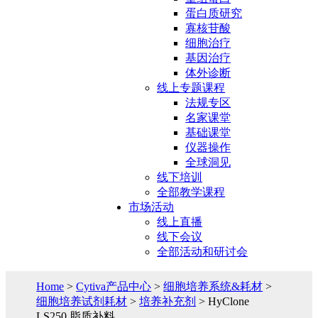
蛋白质研究
寡核苷酸
细胞治疗
基因治疗
体外诊断
线上专题课程
法规专区
名家课堂
基础课堂
仪器操作
全球洞见
线下培训
全部教学课程
市场活动
线上直播
线下会议
全部活动和研讨会
Home
>
Cytiva产品中心
>
细胞培养系统&耗材
>
细胞培养试剂耗材
>
培养补充剂
> HyClone
LS250 脂质补料