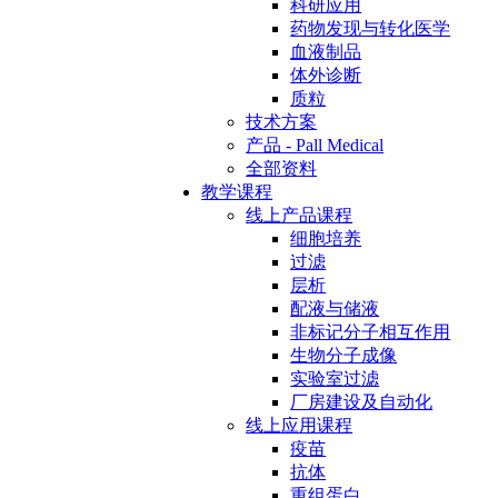
科研应用
药物发现与转化医学
血液制品
体外诊断
质粒
技术方案
产品 - Pall Medical
全部资料
教学课程
线上产品课程
细胞培养
过滤
层析
配液与储液
非标记分子相互作用
生物分子成像
实验室过滤
厂房建设及自动化
线上应用课程
疫苗
抗体
重组蛋白