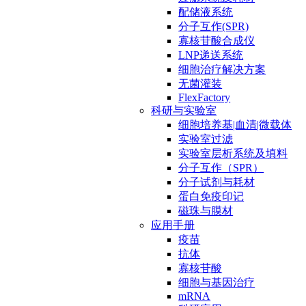
配储液系统
分子互作(SPR)
寡核苷酸合成仪
LNP递送系统
细胞治疗解决方案
无菌灌装
FlexFactory
科研与实验室
细胞培养基|血清|微载体
实验室过滤
实验室层析系统及填料
分子互作（SPR）
分子试剂与耗材
蛋白免疫印记
磁珠与膜材
应用手册
疫苗
抗体
寡核苷酸
细胞与基因治疗
mRNA