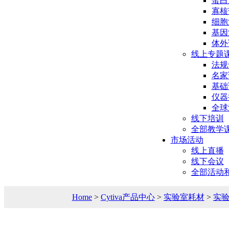
蛋白
寡核
细胞
基因
体外
线上专题
法规
名家
基础
仪器
全球
线下培训
全部教学
市场活动
线上直播
线下会议
全部活动
Home
>
Cytiva产品中心
>
实验室耗材
>
实验