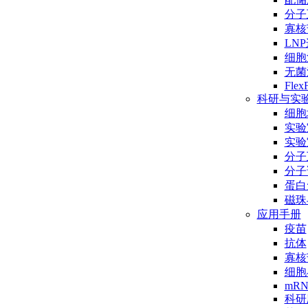
分子互
寡核
LN
细胞
无菌
Flex
科研与实
细胞
实验
实验
分子
分子
蛋白
磁珠
应用手册
疫苗
抗体
寡核
细胞
mR
科研