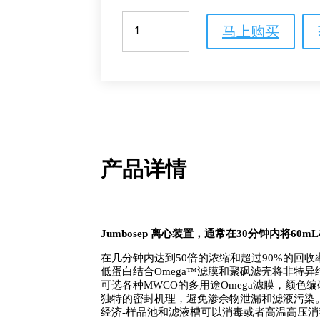
Jumbosep
马上购买
离
心
装
置
(20
至
60mL
样
产品详情
品)
数
量
Jumbosep 离心装置，通常在30分钟内将60
在几分钟内达到50倍的浓缩和超过90%的回收
低蛋白结合Omega™滤膜和聚砜滤壳将非特
可选各种MWCO的多用途Omega滤膜，颜
独特的密封机理，避免渗余物泄漏和滤液污染
经济-样品池和滤液槽可以消毒或者高温高压