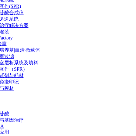
作(SPR)
苷酸合成仪
P递送系统
治疗解决方案
灌装
Factory
验室
培养基|血清|微载体
室过滤
室层析系统及填料
互作（SPR）
试剂与耗材
免疫印记
与膜材
苷酸
与基因治疗
NA
应用