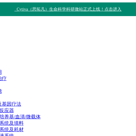
Cytiva（思拓凡）生命科学科研微站正式上线！点击进入
用
治疗
滤
及基因疗法
反应器
培养基/血清/微载体
系统及填料
系统及耗材
液系统