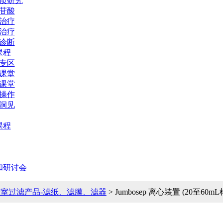
质研究
苷酸
治疗
治疗
诊断
课程
专区
课堂
课堂
操作
洞见
课程
和研讨会
室过滤产品-滤纸、滤膜、滤器
> Jumbosep 离心装置 (20至60m