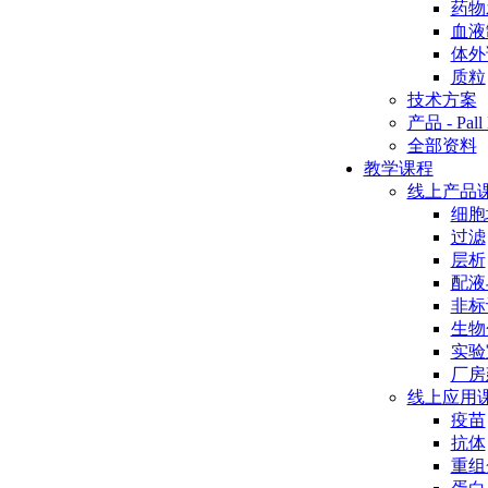
药物
血液
体外
质粒
技术方案
产品 - Pall 
全部资料
教学课程
线上产品
细胞
过滤
层析
配液
非标
生物
实验
厂房
线上应用
疫苗
抗体
重组