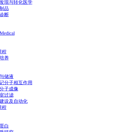
发现与转化医学
制品
诊断
Medical
课程
培养
与储液
记分子相互作用
分子成像
室过滤
建设及自动化
课程
蛋白