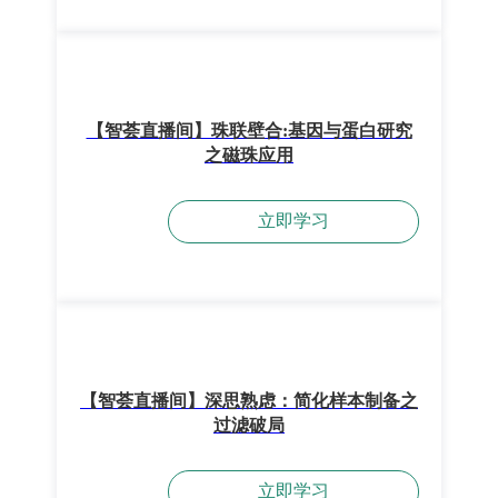
【智荟直播间】珠联壁合:基因与蛋白研究
之磁珠应用
立即学习
【智荟直播间】深思熟虑：简化样本制备之
过滤破局
立即学习