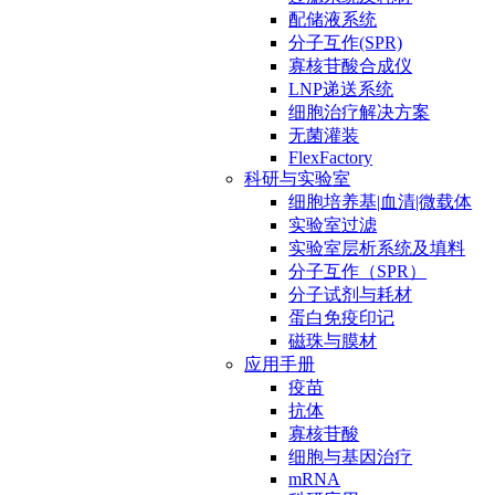
配储液系统
分子互作(SPR)
寡核苷酸合成仪
LNP递送系统
细胞治疗解决方案
无菌灌装
FlexFactory
科研与实验室
细胞培养基|血清|微载体
实验室过滤
实验室层析系统及填料
分子互作（SPR）
分子试剂与耗材
蛋白免疫印记
磁珠与膜材
应用手册
疫苗
抗体
寡核苷酸
细胞与基因治疗
mRNA