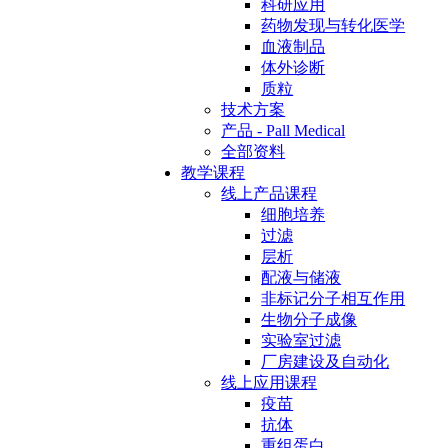
科研应用
药物发现与转化医学
血液制品
体外诊断
质粒
技术方案
产品 - Pall Medical
全部资料
教学课程
线上产品课程
细胞培养
过滤
层析
配液与储液
非标记分子相互作用
生物分子成像
实验室过滤
厂房建设及自动化
线上应用课程
疫苗
抗体
重组蛋白