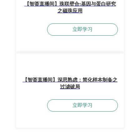
【智荟直播间】珠联壁合:基因与蛋白研究
之磁珠应用
立即学习
【智荟直播间】深思熟虑：简化样本制备之
过滤破局
立即学习