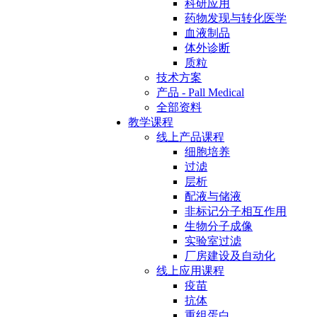
科研应用
药物发现与转化医学
血液制品
体外诊断
质粒
技术方案
产品 - Pall Medical
全部资料
教学课程
线上产品课程
细胞培养
过滤
层析
配液与储液
非标记分子相互作用
生物分子成像
实验室过滤
厂房建设及自动化
线上应用课程
疫苗
抗体
重组蛋白