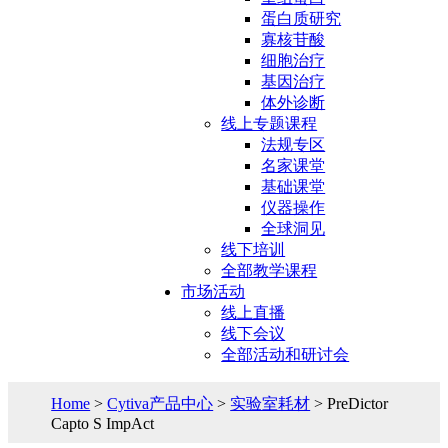
蛋白质研究
寡核苷酸
细胞治疗
基因治疗
体外诊断
线上专题课程
法规专区
名家课堂
基础课堂
仪器操作
全球洞见
线下培训
全部教学课程
市场活动
线上直播
线下会议
全部活动和研讨会
Home
>
Cytiva产品中心
>
实验室耗材
> PreDictor
Capto S ImpAct