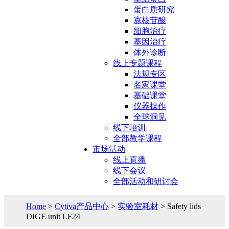
蛋白质研究
寡核苷酸
细胞治疗
基因治疗
体外诊断
线上专题课程
法规专区
名家课堂
基础课堂
仪器操作
全球洞见
线下培训
全部教学课程
市场活动
线上直播
线下会议
全部活动和研讨会
Home
>
Cytiva产品中心
>
实验室耗材
> Safety lids
DIGE unit LF24