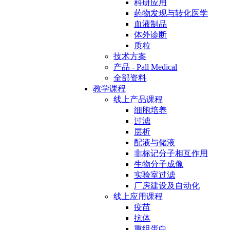
科研应用
药物发现与转化医学
血液制品
体外诊断
质粒
技术方案
产品 - Pall Medical
全部资料
教学课程
线上产品课程
细胞培养
过滤
层析
配液与储液
非标记分子相互作用
生物分子成像
实验室过滤
厂房建设及自动化
线上应用课程
疫苗
抗体
重组蛋白