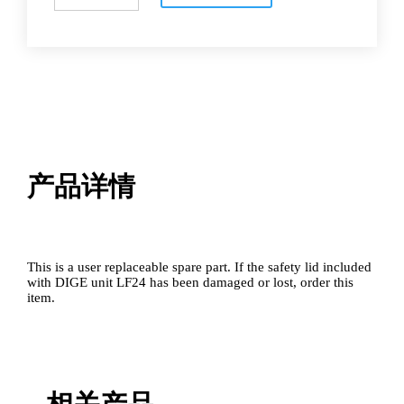
DIGE
unit
LF24
数
量
产品详情
This is a user replaceable spare part. If the safety lid included
with DIGE unit LF24 has been damaged or lost, order this
item.