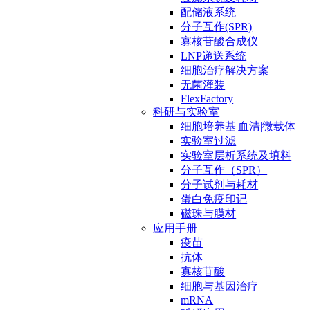
配储液系统
分子互作(SPR)
寡核苷酸合成仪
LNP递送系统
细胞治疗解决方案
无菌灌装
FlexFactory
科研与实验室
细胞培养基|血清|微载体
实验室过滤
实验室层析系统及填料
分子互作（SPR）
分子试剂与耗材
蛋白免疫印记
磁珠与膜材
应用手册
疫苗
抗体
寡核苷酸
细胞与基因治疗
mRNA