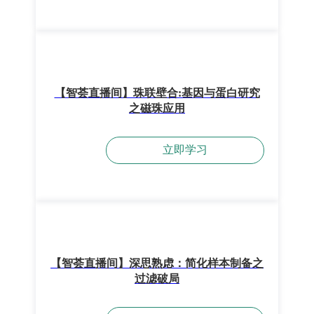
【智荟直播间】珠联壁合:基因与蛋白研究
之磁珠应用
立即学习
【智荟直播间】深思熟虑：简化样本制备之
过滤破局