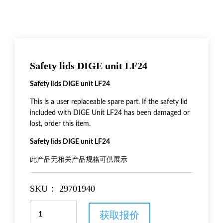
Safety lids DIGE unit LF24
Safety lids DIGE unit LF24
This is a user replaceable spare part. If the safety lid
included with DIGE Unit LF24 has been damaged or
lost, order this item.
Safety lids DIGE unit LF24
此产品无相关产品规格可供展示
SKU：
29701940
Safety
获取报价
lids