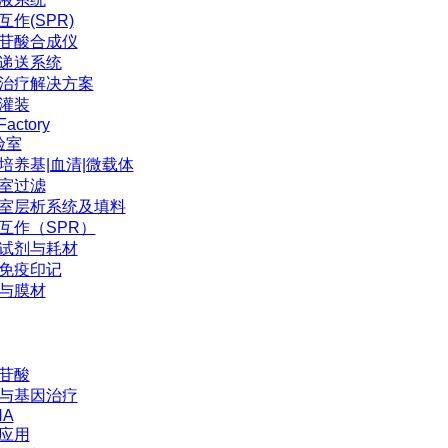
互作(SPR)
苷酸合成仪
P递送系统
治疗解决方案
灌装
Factory
验室
培养基|血清|微载体
室过滤
室层析系统及填料
互作（SPR）
试剂与耗材
免疫印记
与膜材
苷酸
与基因治疗
NA
应用