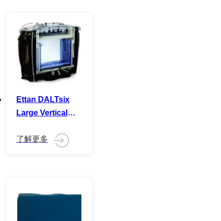
Ettan DALTsix
Large Vertical
System