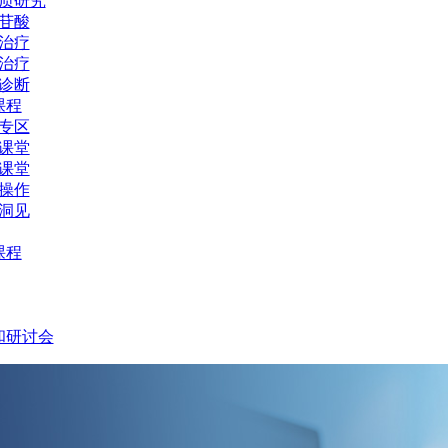
质研究
苷酸
治疗
治疗
诊断
课程
专区
课堂
课堂
操作
洞见
课程
和研讨会