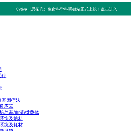
Cytiva（思拓凡）生命科学科研微站正式上线！点击进入
用
治疗
滤
及基因疗法
反应器
培养基/血清/微载体
系统及填料
系统及耗材
液系统