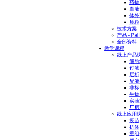
药物
血液
体外
质粒
技术方案
产品 - Pall
全部资料
教学课程
线上产品
细胞
过滤
层析
配液
非标
生物
实验
厂房
线上应用
疫苗
抗体
重组