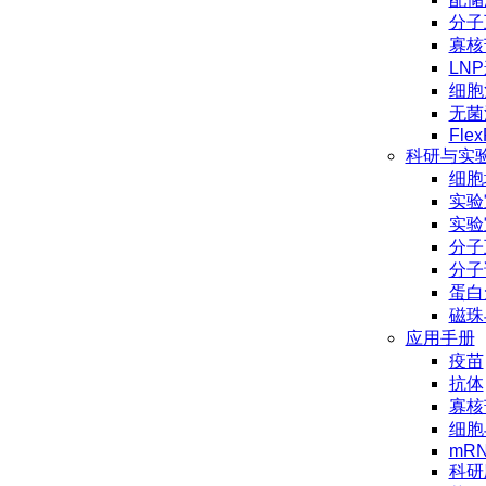
分子
寡核
LN
细胞
无菌
Flex
科研与实
细胞
实验
实验
分子
分子
蛋白
磁珠
应用手册
疫苗
抗体
寡核
细胞
mR
科研