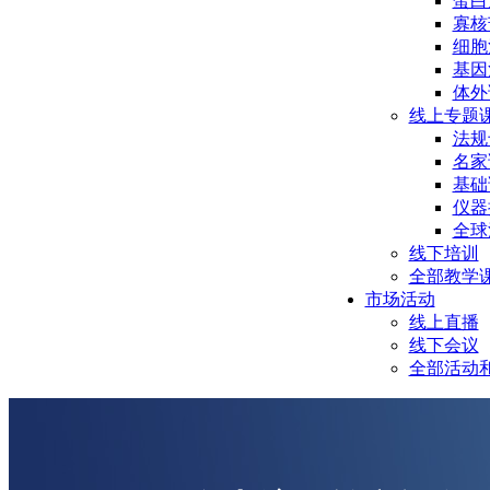
蛋白
寡核
细胞
基因
体外
线上专题
法规
名家
基础
仪器
全球
线下培训
全部教学
市场活动
线上直播
线下会议
全部活动