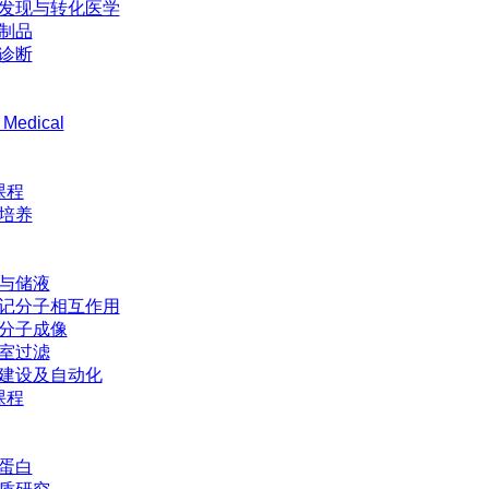
发现与转化医学
制品
诊断
 Medical
课程
培养
与储液
记分子相互作用
分子成像
室过滤
建设及自动化
课程
蛋白