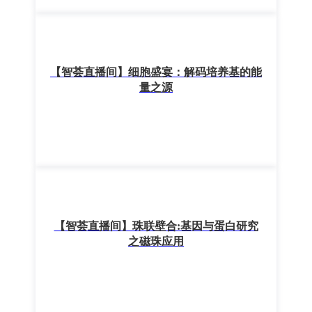
【智荟直播间】细胞盛宴：解码培养基的能
量之源
【智荟直播间】珠联壁合:基因与蛋白研究
之磁珠应用