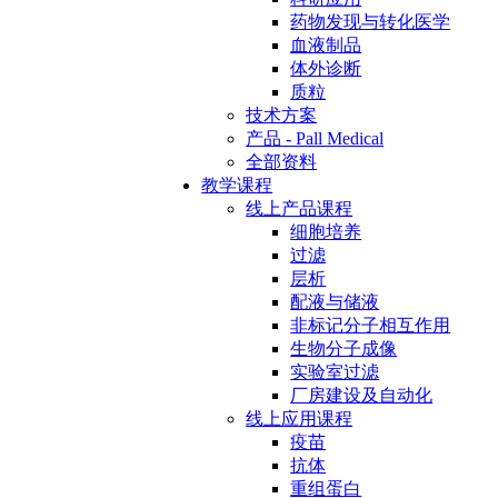
药物发现与转化医学
血液制品
体外诊断
质粒
技术方案
产品 - Pall Medical
全部资料
教学课程
线上产品课程
细胞培养
过滤
层析
配液与储液
非标记分子相互作用
生物分子成像
实验室过滤
厂房建设及自动化
线上应用课程
疫苗
抗体
重组蛋白