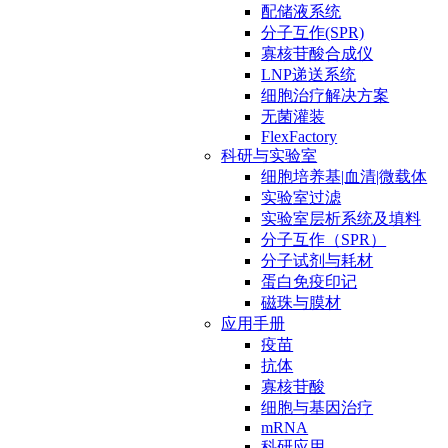
配储液系统
分子互作(SPR)
寡核苷酸合成仪
LNP递送系统
细胞治疗解决方案
无菌灌装
FlexFactory
科研与实验室
细胞培养基|血清|微载体
实验室过滤
实验室层析系统及填料
分子互作（SPR）
分子试剂与耗材
蛋白免疫印记
磁珠与膜材
应用手册
疫苗
抗体
寡核苷酸
细胞与基因治疗
mRNA
科研应用