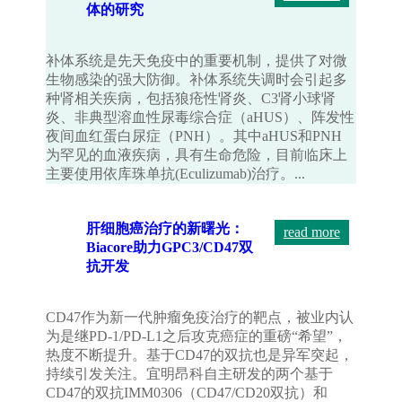
体的研究
补体系统是先天免疫中的重要机制，提供了对微
生物感染的强大防御。补体系统失调时会引起多
种肾相关疾病，包括狼疮性肾炎、C3肾小球肾
炎、非典型溶血性尿毒综合症（aHUS）、阵发性
夜间血红蛋白尿症（PNH）。其中aHUS和PNH
为罕见的血液疾病，具有生命危险，目前临床上
主要使用依库珠单抗(Eculizumab)治疗。...
肝细胞癌治疗的新曙光：
read more
Biacore助力GPC3/CD47双
抗开发
CD47作为新一代肿瘤免疫治疗的靶点，被业内认
为是继PD-1/PD-L1之后攻克癌症的重磅“希望”，
热度不断提升。基于CD47的双抗也是异军突起，
持续引发关注。宜明昂科自主研发的两个基于
CD47的双抗IMM0306（CD47/CD20双抗）和