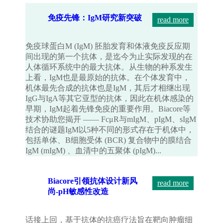
免疫先锋：IgM研究新突破
read more
免疫球蛋白M (IgM) 胚胎发育和体液免疫反应期
间出现的第一个抗体，是迄今为止实际发现的在
人体循环系统中的最大抗体。从生物的种系发生
上看，IgM也是最原始的抗体。在个体发育中，
机体最先合成的抗体也是IgM，其后才相继出现
IgG与IgA等其它亚型的抗体，因此在机体感染的
早期，IgM起着先锋免疫的重要作用。Biacore等
技术协助您揭开 —— FcμR与mIgM、pIgM、sIgM
结合的谜题IgM以5种不同的形式存在于机体中，
包括单体、B细胞受体 (BCR) 复合物中的膜结合
IgM (mIgM) 、血清中的五聚体 (pIgM)...
Biacore引领抗体设计新风
read more
尚-pH敏感性改造
话接上回，基于抗体的抗癌疗法旨在靶向肿瘤细