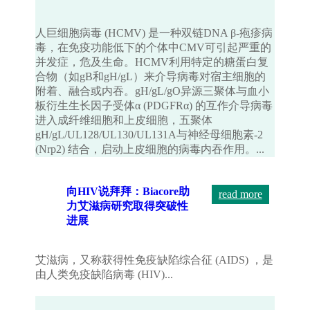
人巨细胞病毒 (HCMV) 是一种双链DNA β-疱疹病
毒，在免疫功能低下的个体中CMV可引起严重的
并发症，危及生命。HCMV利用特定的糖蛋白复
合物（如gB和gH/gL）来介导病毒对宿主细胞的
附着、融合或内吞。gH/gL/gO异源三聚体与血小
板衍生生长因子受体α (PDGFRα) 的互作介导病毒
进入成纤维细胞和上皮细胞，五聚体
gH/gL/UL128/UL130/UL131A与神经母细胞素-2
(Nrp2) 结合，启动上皮细胞的病毒内吞作用。...
向HIV说拜拜：Biacore助
read more
力艾滋病研究取得突破性
进展
艾滋病，又称获得性免疫缺陷综合征 (AIDS) ，是
由人类免疫缺陷病毒 (HIV)...