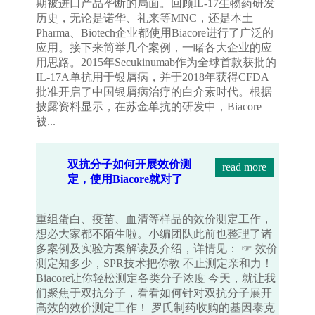
期被进口产品垄断的局面。回顾IL-17生物药研发
历史，无论是诺华、礼来等MNC，还是本土
Pharma、Biotech企业都使用Biacore进行了广泛的
应用。接下来简举几个案例，一睹各大企业的应
用思路。2015年Secukinumab作为全球首款获批的
IL-17A单抗用于银屑病，并于2018年获得CFDA
批准开启了中国银屑病治疗的白介素时代。根据
披露资料显示，在苏金单抗的研发中，Biacore
被...
双抗分子如何开展效价测
read more
定，使用Biacore就对了
重组蛋白、疫苗、血清等样品的效价测定工作，
想必大家都不陌生啦。小编团队此前也整理了诸
多案例及实验方案解读及介绍，详情见： ☞ 效价
测定知多少，SPR技术把你教 不止测定亲和力！
Biacore让你轻松测定各类分子浓度 今天，就让我
们聚焦于双抗分子，看看如何针对双抗分子展开
高效的效价测定工作！ 罗氏制药收购的基因泰克