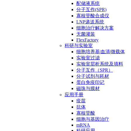
配储液系统
分子互作(SPR)
寡核苷酸合成仪
LNP递送系统
细胞治疗解决方案
无菌灌装
FlexFactory
科研与实验室
细胞培养基|血清|微载体
实验室过滤
实验室层析系统及填料
分子互作（SPR）
分子试剂与耗材
蛋白免疫印记
磁珠与膜材
应用手册
疫苗
抗体
寡核苷酸
细胞与基因治疗
mRNA
科研应用