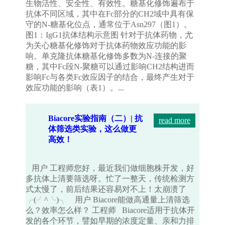
生物活性、安全性、有效性。糖基化修饰遍布于
抗体不同区域，其中在Fc部分的CH2域中具有保
守的N-糖基化位点，通常位于Asn297（图1）。
图1：IgG1抗体结构示意图 针对于抗体药物，尤
为关心糖基化修饰对于抗体药物效应功能的影
响。单克隆抗体糖基化修饰多数为N-连接的聚
糖，其中Fc段N-聚糖可以通过影响CH2结构进而
影响Fc与各类Fc效应因子的结合，最终产生对于
效应功能的影响（表1）。...
Biacore实验指南（二）| 抗
read more
体筛选类实验，这么做更
高效！
用户 工程师您好，最近我们做细胞株开发，好
多抗体上清要筛选呀。忙了一整天，传统检测方
式太慢了，前后结果还容易对不上！太崩溃了
╭(╯^╰)╮ 用户 Biacore能做高通量上清筛选
么？效率怎么样？ 工程师 Biacore适用于抗体开
发的各个环节，譬如早期的浓度定量、亲和力排