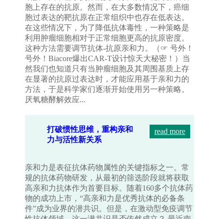
胞上存在的抗原。然而，在大多数情况下，癌细
胞过表达的靶抗原在正常组织中也存在低表达。
在这些情况下，为了降低抗体毒性，一种策略是
利用肿瘤细胞相对于正常细胞更高的抗原密度。
这种方法需要调节抗体-抗原亲和力。（☞ 号外！
号外！Biacore爆出CAR-T设计惊天大秘密！）当
然我们也知道只有当肿瘤细胞及其周围基质上存
在显著的抗原过表达时，才能应用基于亲和力的
方法，于是科学家们逐渐开始使用另一种策略。
厌氧糖酵解效应...
打破惯性思维，重构亲和
read more
力与活性新关系
亲和力是表征抗体药物属性的关键指标之一。常
规的抗体药物研发，从最初的筛选阶段就将获取
高亲和力抗体作为首要目标。随着160多个抗体药
物的成功上市，“高亲和力是优秀抗体的必备条
件”成为业界的潜共识。但是，在激动型免疫调节
性抗体领域，这一潜共识是否依然成立？ 最近南