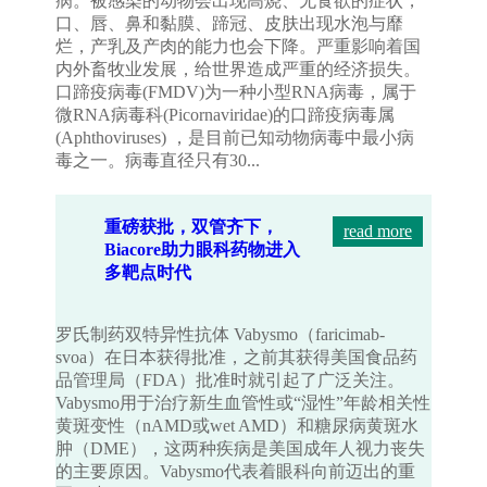
病。被感染的动物会出现高烧、无食欲的症状，
口、唇、鼻和黏膜、蹄冠、皮肤出现水泡与靡
烂，产乳及产肉的能力也会下降。严重影响着国
内外畜牧业发展，给世界造成严重的经济损失。
口蹄疫病毒(FMDV)为一种小型RNA病毒，属于
微RNA病毒科(Picornaviridae)的口蹄疫病毒属
(Aphthoviruses) ，是目前已知动物病毒中最小病
毒之一。病毒直径只有30...
重磅获批，双管齐下，
read more
Biacore助力眼科药物进入
多靶点时代
罗氏制药双特异性抗体 Vabysmo（faricimab-
svoa）在日本获得批准，之前其获得美国食品药
品管理局（FDA）批准时就引起了广泛关注。
Vabysmo用于治疗新生血管性或“湿性”年龄相关性
黄斑变性（nAMD或wet AMD）和糖尿病黄斑水
肿（DME），这两种疾病是美国成年人视力丧失
的主要原因。Vabysmo代表着眼科向前迈出的重