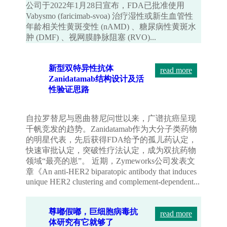
公司于2022年1月28日宣布，FDA已批准使用
Vabysmo (faricimab-svoa) 治疗湿性或新生血管性
年龄相关性黄斑变性 (nAMD) 、糖尿病性黄斑水
肿 (DMF) 、视网膜静脉阻塞 (RVO)...
新型双特异性抗体
read more
Zanidatamab结构设计及活
性验证思路
自拉罗替尼与恩曲替尼问世以来，广谱抗癌呈现
千帆竞发的趋势。Zanidatamab作为大分子类药物
的明星代表，先后获得FDA给予的孤儿药认定，
快速审批认定，突破性疗法认定，成为双抗药物
领域“最亮的崽”。 近期，Zymeworks公司发表文
章《An anti-HER2 biparatopic antibody that induces
unique HER2 clustering and complement-dependent...
尊嘟假嘟，巨细胞病毒抗
read more
体研究有它就够了