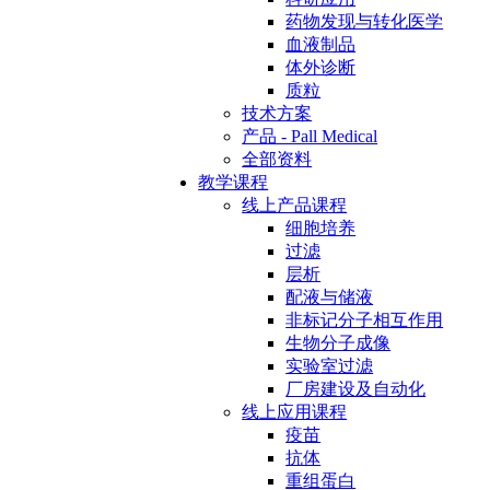
药物发现与转化医学
血液制品
体外诊断
质粒
技术方案
产品 - Pall Medical
全部资料
教学课程
线上产品课程
细胞培养
过滤
层析
配液与储液
非标记分子相互作用
生物分子成像
实验室过滤
厂房建设及自动化
线上应用课程
疫苗
抗体
重组蛋白