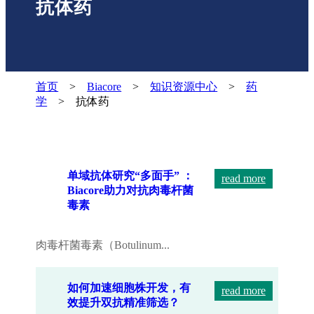
抗体药
首页
>
Biacore
>
知识资源中心
>
药
学
> 抗体药
单域抗体研究“多面手” ：
read more
Biacore助力对抗肉毒杆菌
毒素
肉毒杆菌毒素（Botulinum...
如何加速细胞株开发，有
read more
效提升双抗精准筛选？