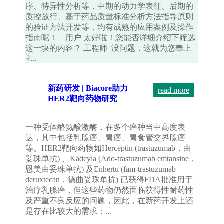
序、特异性分析等，中期的动力学表征、后期的
质控放行、基于药品质量标准分析方法指导原则
的验证方法开发等，均有成熟的应用案例及操作
指南呢！ 用户 太好啦！您能否详细介绍下筛选
这一块的内容？ 工程师 没问题，这就为您奉上
☟...
新药研发 | Biacore助力
read more
HER2靶向药物研究
一种受体酪氨酸激酶，在多个癌种当中高度表
达，其中包括乳腺癌、胃癌、胃食管交界腺癌
等。HER2靶向药物如Herceptin (trastuzumab，曲
妥珠单抗) 、Kadcyla (Ado-trastuzumab emtansine，
恩美曲妥珠单抗) 及Enhertu (fam-trastuzumab
deruxtecan，德曲妥珠单抗) 已获得FDA批准用于
治疗乳腺癌，但这些药物仍然面临获得性耐药性
及严重不良反应的问题，因此，在新药开发上还
是存在比较大的需求：...