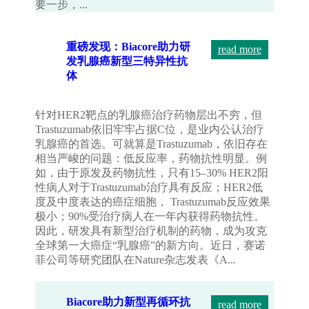
要一步，...
重磅发现：Biacore助力研
read more
发乳腺癌新型三特异性抗
体
针对HER2靶点的乳腺癌治疗药物层出不穷，但
Trastuzumab依旧牢牢占据C位，是业内公认治疗
乳腺癌的首选。可就算是Trastuzumab，依旧存在
相当严峻的问题：低反应率，药物抗性明显。例
如，由于原发及药物抗性，只有15–30% HER2阳
性病人对于Trastuzumab治疗具有反应；HER2低
度及中度表达的癌症细胞， Trastuzumab反应效果
极小；90%受治疗病人在一年内获得药物抗性。
因此，研发具有新型治疗机制的药物，成为攻克
全球第一大癌症“乳腺癌”的新方向。近日，赛诺
菲公司等研究团队在Nature杂志发表《A...
Biacore助力新型再循环抗
read more