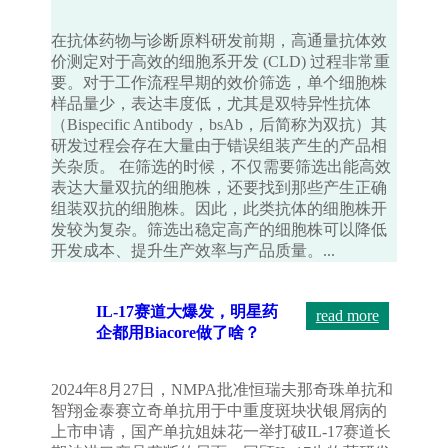
在抗体药物与诊断原料研发前期，高通量抗体效
价测定对于高效的细胞系开发 (CLD) 过程非常重
要。对于工作流程早期的效价筛选，单个细胞株
样品量少，表达丰度低，尤其是双特异性抗体
（Bispecific Antibody，bsAb，后简称为双抗）其
研发过程会存在大量由于错误组装产生的产品相
关杂质。 在筛选的时候，不仅需要筛选出能高效
表达大量双抗的细胞株，还要找到那些产生正确
组装双抗的细胞株。因此，此类抗体的细胞株开
发较为复杂。筛选出稳定高产的细胞株可以降低
开发成本、提升生产效率与产品质量。...
IL-17赛道大爆发，明星药
read more
企都用Biacore做了啥？
2024年8月27日，NMPA批准恒瑞夫那奇珠单抗和
智翔金泰赛立奇单抗用于中重度斑块状银屑病的
上市申请，国产单抗姐妹花一举打破IL-17赛道长