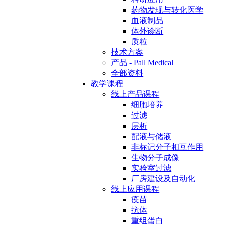
药物发现与转化医学
血液制品
体外诊断
质粒
技术方案
产品 - Pall Medical
全部资料
教学课程
线上产品课程
细胞培养
过滤
层析
配液与储液
非标记分子相互作用
生物分子成像
实验室过滤
厂房建设及自动化
线上应用课程
疫苗
抗体
重组蛋白