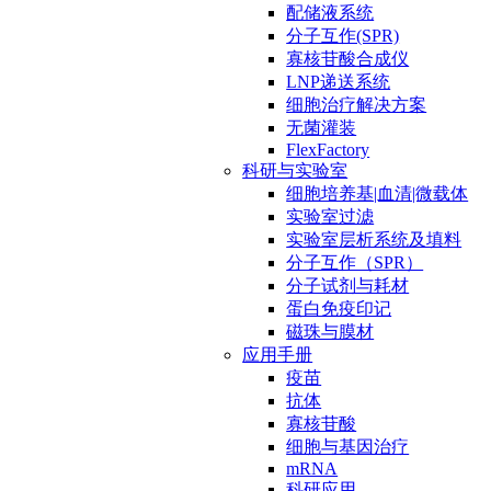
配储液系统
分子互作(SPR)
寡核苷酸合成仪
LNP递送系统
细胞治疗解决方案
无菌灌装
FlexFactory
科研与实验室
细胞培养基|血清|微载体
实验室过滤
实验室层析系统及填料
分子互作（SPR）
分子试剂与耗材
蛋白免疫印记
磁珠与膜材
应用手册
疫苗
抗体
寡核苷酸
细胞与基因治疗
mRNA
科研应用