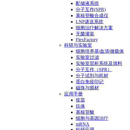
配储液系统
分子互作(SPR)
寡核苷酸合成仪
LNP递送系统
细胞治疗解决方案
无菌灌装
FlexFactory
科研与实验室
细胞培养基|血清|微载体
实验室过滤
实验室层析系统及填料
分子互作（SPR）
分子试剂与耗材
蛋白免疫印记
磁珠与膜材
应用手册
疫苗
抗体
寡核苷酸
细胞与基因治疗
mRNA
科研应用