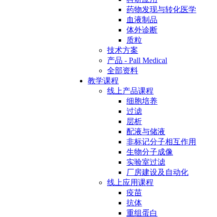
药物发现与转化医学
血液制品
体外诊断
质粒
技术方案
产品 - Pall Medical
全部资料
教学课程
线上产品课程
细胞培养
过滤
层析
配液与储液
非标记分子相互作用
生物分子成像
实验室过滤
厂房建设及自动化
线上应用课程
疫苗
抗体
重组蛋白