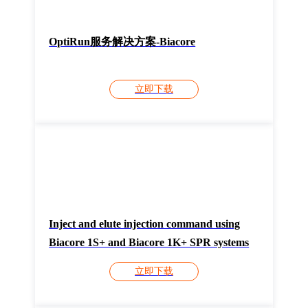
OptiRun服务解决方案-Biacore
立即下载
Inject and elute injection command using
Biacore 1S+ and Biacore 1K+ SPR systems
立即下载